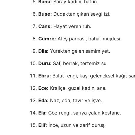
Banu:
Saray kadını, hatun.
Buse:
Dudaktan çıkan sevgi izi.
Cans:
Hayat veren ruh.
Cemre:
Ateş parçası, bahar müjdesi.
Dila:
Yürekten gelen samimiyet.
Duru:
Saf, berrak, tertemiz su.
Ebru:
Bulut rengi, kaş; geleneksel kağıt san
Ece:
Kraliçe, güzel kadın, ana.
Eda:
Naz, eda, tavır ve işve.
Ela:
Göz rengi, sarıya çalan kestane.
Elif:
İnce, uzun ve zarif duruş.