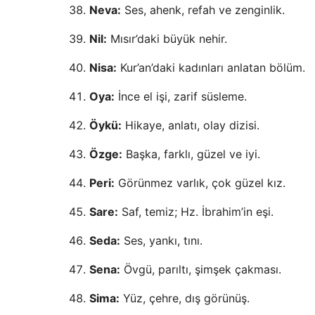
Neva:
Ses, ahenk, refah ve zenginlik.
Nil:
Mısır’daki büyük nehir.
Nisa:
Kur’an’daki kadınları anlatan bölüm.
Oya:
İnce el işi, zarif süsleme.
Öykü:
Hikaye, anlatı, olay dizisi.
Özge:
Başka, farklı, güzel ve iyi.
Peri:
Görünmez varlık, çok güzel kız.
Sare:
Saf, temiz; Hz. İbrahim’in eşi.
Seda:
Ses, yankı, tını.
Sena:
Övgü, parıltı, şimşek çakması.
Sima:
Yüz, çehre, dış görünüş.