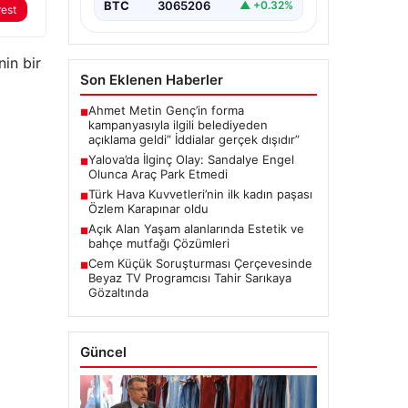
BTC
3065206
▲ +0.32%
rest
nin bir
Son Eklenen Haberler
Ahmet Metin Genç’in forma
■
kampanyasıyla ilgili belediyeden
açıklama geldi” İddialar gerçek dışıdır”
Yalova’da İlginç Olay: Sandalye Engel
■
Olunca Araç Park Etmedi
Türk Hava Kuvvetleri’nin ilk kadın paşası
■
Özlem Karapınar oldu
Açık Alan Yaşam alanlarında Estetik ve
■
bahçe mutfağı Çözümleri
Cem Küçük Soruşturması Çerçevesinde
■
Beyaz TV Programcısı Tahir Sarıkaya
Gözaltında
Güncel