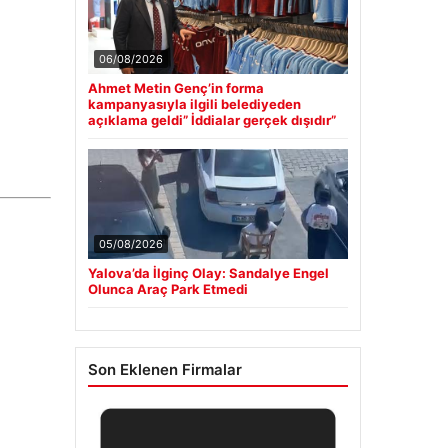
06/08/2026
Ahmet Metin Genç’in forma
kampanyasıyla ilgili belediyeden
açıklama geldi” İddialar gerçek dışıdır”
05/08/2026
Yalova’da İlginç Olay: Sandalye Engel
Olunca Araç Park Etmedi
Son Eklenen Firmalar