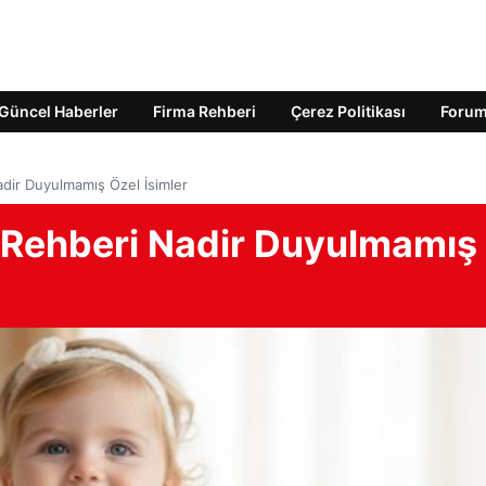
Güncel Haberler
Firma Rehberi
Çerez Politikası
Foru
adir Duyulmamış Özel İsimler
i Rehberi Nadir Duyulmamış