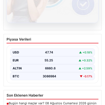
08.08.2026
Kelebek chat adresi İle Çevrim içi
Piyasa Verileri
İletişimin Güvenli Adresi Ve Sohbet
Deneyimi
USD
47.74
▲ +0.18%
Sanal çağında bireylerin seviyeli bir tarzda bağlantı
kurması kritik bir önem taşımaktadır. Güncel olarak…
EUR
55.25
▲ +0.32%
ALTIN
6660.6
▲ +2.59%
BTC
3086984
▼ -0.17%
Son Eklenen Haberler
Bugün hangi maçlar var? 08 Ağustos Cumartesi 2026 günün
■