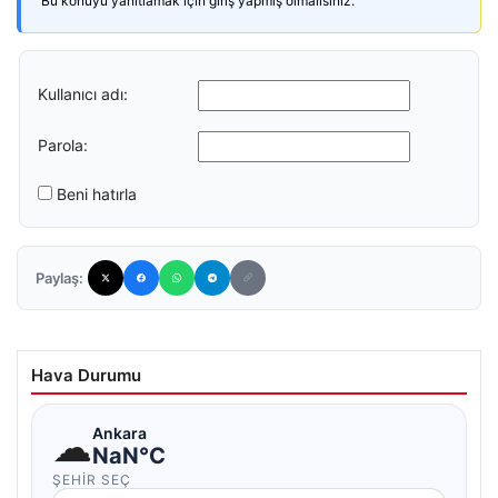
Bu konuyu yanıtlamak için giriş yapmış olmalısınız.
Kullanıcı adı:
Parola:
Beni hatırla
Paylaş:
Hava Durumu
☁
Ankara
NaN°C
ŞEHIR SEÇ