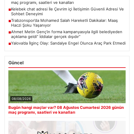
maç programı, saatleri ve kanalları
Kelebek chat adresi İle Çevrim içi İletişimin Güvenli Adresi Ve
■
Sohbet Deneyimi
Trabzonspor’da Mohamed Salah Hareketli Dakikalar: Maaş
■
Haczi Şoku Yaşanıyor
Ahmet Metin Genç’in forma kampanyasıyla ilgili belediyeden
■
açıklama geldi” İddialar gerçek dışıdır”
Yalova’da İlginç Olay: Sandalye Engel Olunca Araç Park Etmedi
■
Güncel
08/08/2026
Bugün hangi maçlar var? 08 Ağustos Cumartesi 2026 günün
maç programı, saatleri ve kanalları