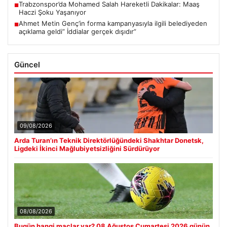
Trabzonspor’da Mohamed Salah Hareketli Dakikalar: Maaş
■
Haczi Şoku Yaşanıyor
Ahmet Metin Genç’in forma kampanyasıyla ilgili belediyeden
■
açıklama geldi” İddialar gerçek dışıdır”
Güncel
09/08/2026
Arda Turan’ın Teknik Direktörlüğündeki Shakhtar Donetsk,
Ligdeki İkinci Mağlubiyetsizliğini Sürdürüyor
08/08/2026
Bugün hangi maçlar var? 08 Ağustos Cumartesi 2026 günün