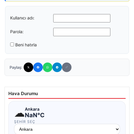
Kullanıcı adı:
Parola:
Beni hatırla
Paylaş:
Hava Durumu
☁
Ankara
NaN°C
ŞEHIR SEÇ