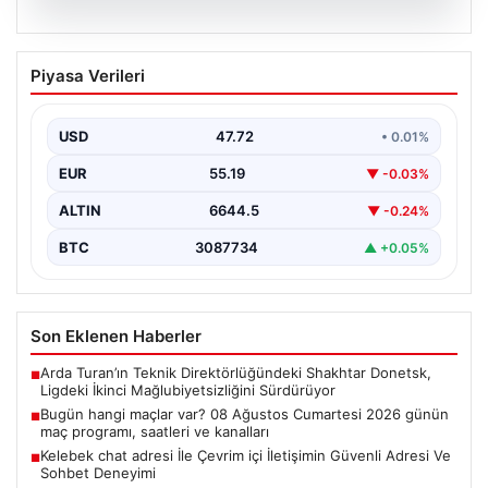
08.08.2026
Bugün hangi maçlar var? 08 Ağustos
Piyasa Verileri
Cumartesi 2026 günün maç programı,
saatleri ve kanalları
USD
47.72
• 0.01%
EUR
55.19
▼ -0.03%
ALTIN
6644.5
▼ -0.24%
BTC
3087734
▲ +0.05%
Son Eklenen Haberler
Arda Turan’ın Teknik Direktörlüğündeki Shakhtar Donetsk,
■
Ligdeki İkinci Mağlubiyetsizliğini Sürdürüyor
Bugün hangi maçlar var? 08 Ağustos Cumartesi 2026 günün
■
maç programı, saatleri ve kanalları
Kelebek chat adresi İle Çevrim içi İletişimin Güvenli Adresi Ve
■
Sohbet Deneyimi