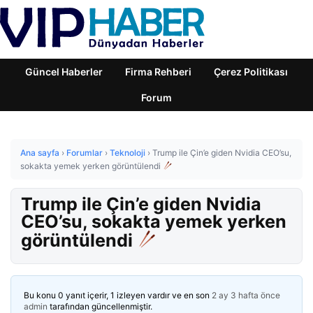
Güncel Haberler
Firma Rehberi
Çerez Politikası
Forum
Ana sayfa
›
Forumlar
›
Teknoloji
›
Trump ile Çin’e giden Nvidia CEO’su,
sokakta yemek yerken görüntülendi
Trump ile Çin’e giden Nvidia
CEO’su, sokakta yemek yerken
görüntülendi
Bu konu 0 yanıt içerir, 1 izleyen vardır ve en son
2 ay 3 hafta önce
admin
tarafından güncellenmiştir.