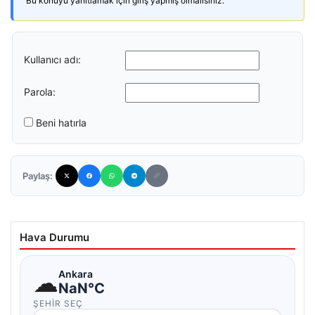
Bu konuyu yanıtlamak için giriş yapmış olmalısınız.
Kullanıcı adı:
Parola:
Beni hatırla
Paylaş:
Hava Durumu
☁
Ankara
NaN°C
ŞEHIR SEÇ