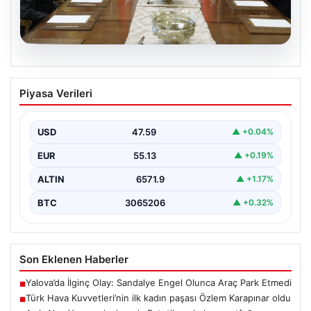
05.08.2026
Türk Hava Kuvvetleri’nin ilk kadın
Piyasa Verileri
paşası Özlem Karapınar oldu
USD
47.59
▲ +0.04%
EUR
55.13
▲ +0.19%
ALTIN
6571.9
▲ +1.17%
BTC
3065206
▲ +0.32%
Son Eklenen Haberler
Yalova’da İlginç Olay: Sandalye Engel Olunca Araç Park Etmedi
■
Türk Hava Kuvvetleri’nin ilk kadın paşası Özlem Karapınar oldu
■