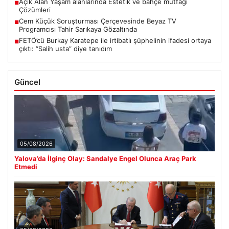
Açık Alan Yaşam alanlarında Estetik ve bahçe mutfağı
■
Çözümleri
Cem Küçük Soruşturması Çerçevesinde Beyaz TV
■
Programcısı Tahir Sarıkaya Gözaltında
FETÖ’cü Burkay Karatepe ile irtibatlı şüphelinin ifadesi ortaya
■
çıktı: “Salih usta” diye tanıdım
Güncel
05/08/2026
Yalova’da İlginç Olay: Sandalye Engel Olunca Araç Park
Etmedi