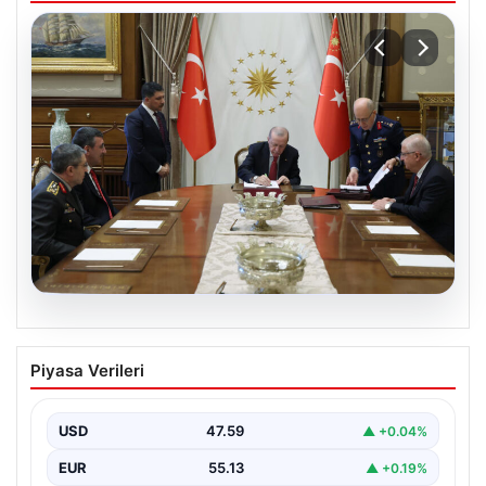
05.08.2026
Türk Hava Kuvvetleri’nin ilk kadın
Piyasa Verileri
paşası Özlem Karapınar oldu
USD
47.59
▲ +0.04%
EUR
55.13
▲ +0.19%