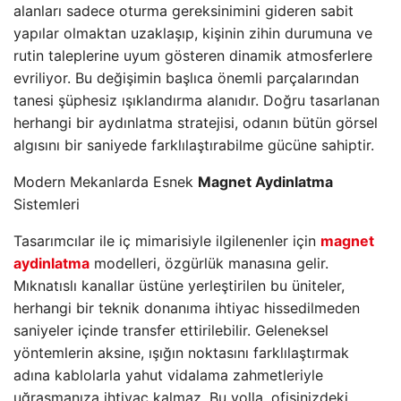
alanları sadece oturma gereksinimini gideren sabit
yapılar olmaktan uzaklaşıp, kişinin zihin durumuna ve
rutin taleplerine uyum gösteren dinamik atmosferlere
evriliyor. Bu değişimin başlıca önemli parçalarından
tanesi şüphesiz ışıklandırma alanıdır. Doğru tasarlanan
herhangi bir aydınlatma stratejisi, odanın bütün görsel
algısını bir saniyede farklılaştırabilme gücüne sahiptir.
Modern Mekanlarda Esnek
Magnet Aydinlatma
Sistemleri
Tasarımcılar ile iç mimarisiyle ilgilenenler için
magnet
aydinlatma
modelleri, özgürlük manasına gelir.
Mıknatıslı kanallar üstüne yerleştirilen bu üniteler,
herhangi bir teknik donanıma ihtiyac hissedilmeden
saniyeler içinde transfer ettirilebilir. Geleneksel
yöntemlerin aksine, ışığın noktasını farklılaştırmak
adına kablolarla yahut vidalama zahmetleriyle
uğraşmanıza ihtiyaç kalmaz. Bu yolla, ofisinizdeki