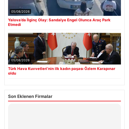
05/08/2026
Yalova’da İlginç Olay: Sandalye Engel Olunca Araç Park
Etmedi
05/08/2026
Türk Hava Kuvvetleri’nin ilk kadın paşası Özlem Karapınar
oldu
Son Eklenen Firmalar