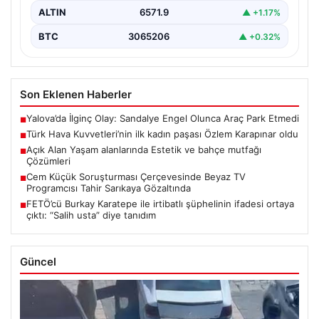
ALTIN
6571.9
▲ +1.17%
BTC
3065206
▲ +0.32%
Son Eklenen Haberler
Yalova’da İlginç Olay: Sandalye Engel Olunca Araç Park Etmedi
■
Türk Hava Kuvvetleri’nin ilk kadın paşası Özlem Karapınar oldu
■
Açık Alan Yaşam alanlarında Estetik ve bahçe mutfağı
■
Çözümleri
Cem Küçük Soruşturması Çerçevesinde Beyaz TV
■
Programcısı Tahir Sarıkaya Gözaltında
FETÖ’cü Burkay Karatepe ile irtibatlı şüphelinin ifadesi ortaya
■
çıktı: “Salih usta” diye tanıdım
Güncel