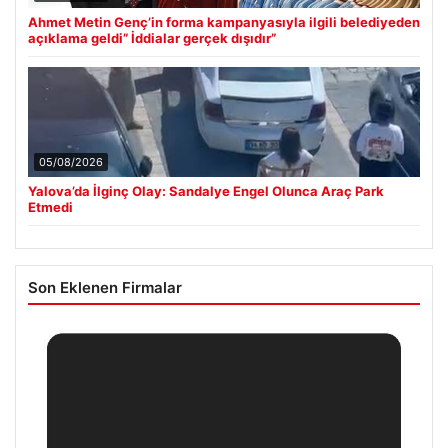
Ahmet Metin Genç’in forma kampanyasıyla ilgili belediyeden
açıklama geldi” İddialar gerçek dışıdır”
05/08/2026
Yalova’da İlginç Olay: Sandalye Engel Olunca Araç Park
Etmedi
Son Eklenen Firmalar