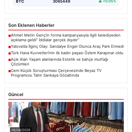
BTC
3065449
▲ +0.05%
Son Eklenen Haberler
Ahmet Metin Genç’in forma kampanyasıyla ilgili belediyeden
■
açıklama geldi” İddialar gerçek dışıdır”
Yalova’da İlginç Olay: Sandalye Engel Olunca Araç Park Etmedi
■
Türk Hava Kuvvetleri’nin ilk kadın paşası Özlem Karapınar oldu
■
Açık Alan Yaşam alanlarında Estetik ve bahçe mutfağı
■
Çözümleri
Cem Küçük Soruşturması Çerçevesinde Beyaz TV
■
Programcısı Tahir Sarıkaya Gözaltında
Güncel
06/08/2026