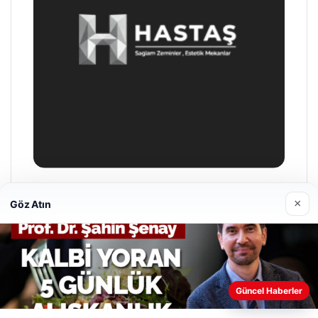
Hastaş Beton
×
Göz Atın
26/05/2026
Web sitemizi nasıl kullandığınızı daha iyi anlayabilmek,
Güncel Haberler
deneyiminizi kişiselleştirmek ve geliştirmek amacıyla çerezler
kullanıyoruz.
Çerez Politikamız