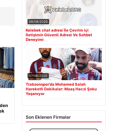
08/08/2026
Kelebek chat adresi İle Çevrim içi
İletişimin Güvenli Adresi Ve Sohbet
Deneyimi
07/08/2026
Trabzonspor’da Mohamed Salah
Hareketli Dakikalar: Maaş Haczi Şoku
Yaşanıyor
eden
çek
Son Eklenen Firmalar