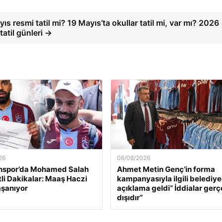
ıs resmi tatil mi? 19 Mayıs’ta okullar tatil mi, var mı? 2026
tatil günleri →
26
06/08/2026
nspor’da Mohamed Salah
Ahmet Metin Genç’in forma
li Dakikalar: Maaş Haczi
kampanyasıyla ilgili belediy
şanıyor
açıklama geldi” İddialar ger
dışıdır”