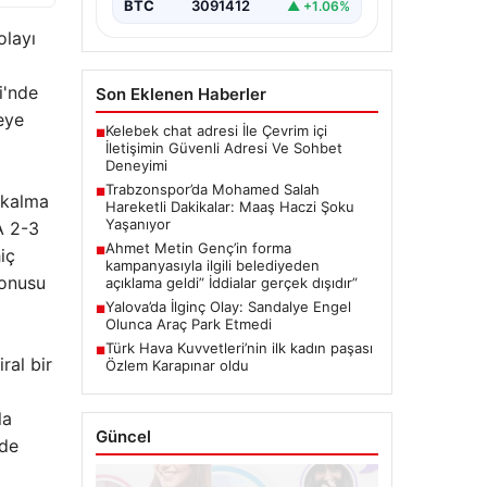
Salah, resmi transferin hemen
BTC
3091412
▲ +1.06%
ardından…
olayı
i'nde
Son Eklenen Haberler
eye
Kelebek chat adresi İle Çevrim içi
■
İletişimin Güvenli Adresi Ve Sohbet
Deneyimi
Trabzonspor’da Mohamed Salah
■
 kalma
Hareketli Dakikalar: Maaş Haczi Şoku
Yaşanıyor
A 2-3
Ahmet Metin Genç’in forma
■
iç
kampanyasıyla ilgili belediyeden
konusu
açıklama geldi” İddialar gerçek dışıdır”
Yalova’da İlginç Olay: Sandalye Engel
■
Olunca Araç Park Etmedi
Türk Hava Kuvvetleri’nin ilk kadın paşası
■
ral bir
Özlem Karapınar oldu
la
Güncel
lde