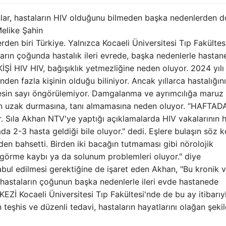
nlar, hastaların HIV olduğunu bilmeden başka nedenlerden d
Melike Şahin
erden biri Türkiye. Yalnızca Kocaeli Üniversitesi Tıp Fakültes
ların çoğunda hastalık ileri evrede, başka nedenlerle hastan
İŞİ HIV HIV, bağışıklık yetmezliğine neden oluyor. 2024 yılı
nden fazla kişinin olduğu biliniyor. Ancak yıllarca hastalığını
kesin sayı öngörülemiyor. Damgalanma ve ayrımcılığa maruz
ten uzak durmasına, tanı almamasına neden oluyor. “HAFTAD
. Sıla Akhan NTV'ye yaptığı açıklamalarda HIV vakalarının h
ada 2-3 hasta geldiği bile oluyor." dedi. Eşlere bulaşın söz 
den bahsetti. Birden iki bacağın tutmaması gibi nörolojik
görme kaybı ya da solunum problemleri oluyor." diye
ul edilmesi gerektiğine de işaret eden Akhan, "Bu kronik vi
, hastaların çoğunun başka nedenlerle ileri evde hastanede
Zİ Kocaeli Üniversitesi Tıp Fakültesi'nde de bu ay itibarıy
 teşhis ve düzenli tedavi, hastaların hayatlarını olağan şeki