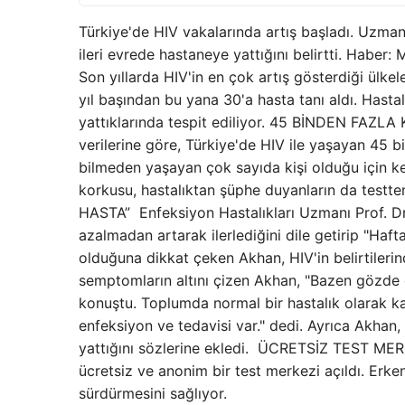
Türkiye'de HIV vakalarında artış başladı. Uzma
ileri evrede hastaneye yattığını belirtti. Haber: 
Son yıllarda HIV'in en çok artış gösterdiği ülkel
yıl başından bu yana 30'a hasta tanı aldı. Hasta
yattıklarında tespit ediliyor. 45 BİNDEN FAZLA K
verilerine göre, Türkiye'de HIV ile yaşayan 45 bi
bilmeden yaşayan çok sayıda kişi olduğu için 
korkusu, hastalıktan şüphe duyanların da test
HASTA” Enfeksiyon Hastalıkları Uzmanı Prof. Dr
azalmadan artarak ilerlediğini dile getirip "Haft
olduğuna dikkat çeken Akhan, HIV'in belirtilerin
semptomların altını çizen Akhan, "Bazen gözde 
konuştu. Toplumda normal bir hastalık olarak kab
enfeksiyon ve tedavisi var." dedi. Ayrıca Akhan
yattığını sözlerine ekledi. ÜCRETSİZ TEST MERKE
ücretsiz ve anonim bir test merkezi açıldı. Erken
sürdürmesini sağlıyor.