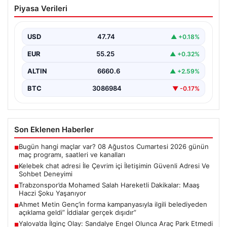
Kelebek chat adresi İle Çevrim içi
Piyasa Verileri
İletişimin Güvenli Adresi Ve Sohbet
Deneyimi
USD
47.74
▲ +0.18%
Sanal çağında bireylerin seviyeli bir tarzda bağlantı
kurması kritik bir önem taşımaktadır. Güncel olarak…
EUR
55.25
▲ +0.32%
ALTIN
6660.6
▲ +2.59%
BTC
3086984
▼ -0.17%
Son Eklenen Haberler
Bugün hangi maçlar var? 08 Ağustos Cumartesi 2026 günün
■
maç programı, saatleri ve kanalları
Kelebek chat adresi İle Çevrim içi İletişimin Güvenli Adresi Ve
■
Sohbet Deneyimi
Trabzonspor’da Mohamed Salah Hareketli Dakikalar: Maaş
■
Haczi Şoku Yaşanıyor
Ahmet Metin Genç’in forma kampanyasıyla ilgili belediyeden
■
açıklama geldi” İddialar gerçek dışıdır”
Yalova’da İlginç Olay: Sandalye Engel Olunca Araç Park Etmedi
■