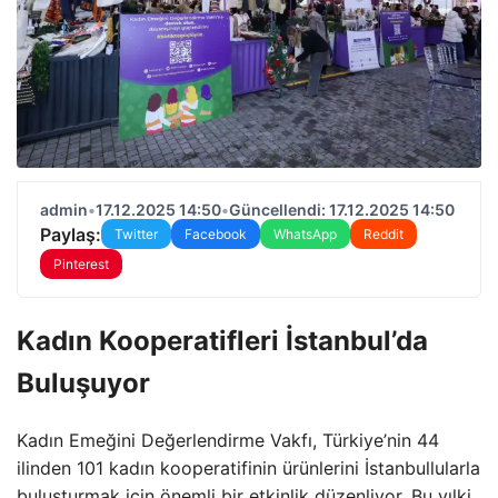
admin
•
17.12.2025 14:50
•
Güncellendi: 17.12.2025 14:50
Paylaş:
Twitter
Facebook
WhatsApp
Reddit
Pinterest
Kadın Kooperatifleri İstanbul’da
Buluşuyor
Kadın Emeğini Değerlendirme Vakfı, Türkiye’nin 44
ilinden 101 kadın kooperatifinin ürünlerini İstanbullularla
buluşturmak için önemli bir etkinlik düzenliyor. Bu yılki