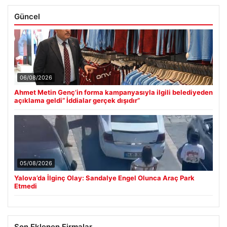
Güncel
06/08/2026
Ahmet Metin Genç’in forma kampanyasıyla ilgili belediyeden
açıklama geldi” İddialar gerçek dışıdır”
05/08/2026
Yalova’da İlginç Olay: Sandalye Engel Olunca Araç Park
Etmedi
Son Eklenen Firmalar