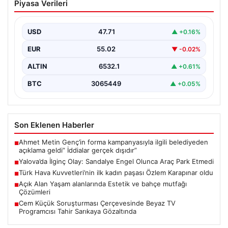
Piyasa Verileri
Olunca Araç Park Etmedi
Yalova’nın Adnan Menderes Mahallesi Ufuk Sokak’ında
gerçekleşen bu ilginç olay, bölge sakinlerinin ve
USD
47.71
▲ +0.16%
çevredekilerin…
EUR
55.02
▼ -0.02%
ALTIN
6532.1
▲ +0.61%
BTC
3065449
▲ +0.05%
Son Eklenen Haberler
Ahmet Metin Genç’in forma kampanyasıyla ilgili belediyeden
■
açıklama geldi” İddialar gerçek dışıdır”
Yalova’da İlginç Olay: Sandalye Engel Olunca Araç Park Etmedi
■
Türk Hava Kuvvetleri’nin ilk kadın paşası Özlem Karapınar oldu
■
Açık Alan Yaşam alanlarında Estetik ve bahçe mutfağı
■
Çözümleri
Cem Küçük Soruşturması Çerçevesinde Beyaz TV
■
Programcısı Tahir Sarıkaya Gözaltında