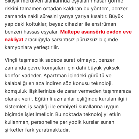
Sıkışık merdiven alanlarında eşyaların hasar görme
riskini tamamen ortadan kaldıran bu yöntem, benzer
zamanda nakil süresini yarıya yarıya kısaltır. Büyük
yapıdaki koltuklar, beyaz cihazlar ile enstrüman
benzeri hassas eşyalar,
Maltepe asansörlü evden eve
nakliyat
aracılığıyla sarsıntısız pürüzsüz biçimde
kamyonlara yerleştirilir.
Vinçli taşımacılık sadece sürat olmayıp, benzer
zamanda çevre komşuları için dahi büyük yüksek
konfor vadeder. Apartman içindeki gürültü ve
kalabalığı en aza indiren söz konusu teknoloji,
komşuluk ilişkilerinize de zarar vermeden taşınmanıza
olanak verir. Eğitimli uzmanlar eşliğinde kurulan ilgili
sistemler, iş sağlığı ile emniyeti kurallarına uygun
biçimde işletilmelidir. Bu noktada teknolojiyi etkin
kullanman, personeline periyodik kurslar sunan
şirketler fark yaratmaktadır.