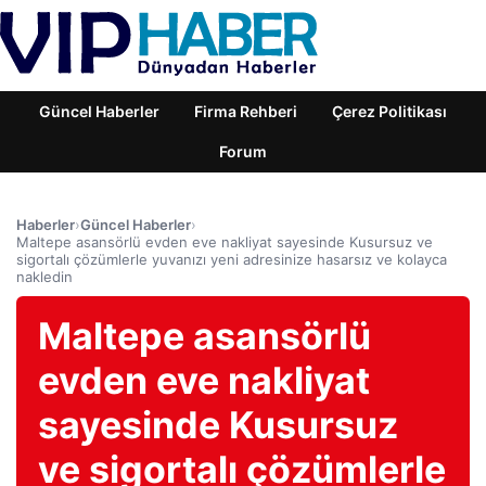
Güncel Haberler
Firma Rehberi
Çerez Politikası
Forum
Haberler
›
Güncel Haberler
›
Maltepe asansörlü evden eve nakliyat sayesinde Kusursuz ve
sigortalı çözümlerle yuvanızı yeni adresinize hasarsız ve kolayca
nakledin
Maltepe asansörlü
evden eve nakliyat
sayesinde Kusursuz
ve sigortalı çözümlerle