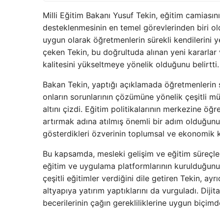
Milli Eğitim Bakanı Yusuf Tekin, eğitim camiasın
desteklenmesinin en temel görevlerinden biri ol
uygun olarak öğretmenlerin sürekli kendilerini ye
çeken Tekin, bu doğrultuda alınan yeni kararlar
kalitesini yükseltmeye yönelik olduğunu belirtti.
Bakan Tekin, yaptığı açıklamada öğretmenlerin sı
onların sorunlarının çözümüne yönelik çeşitli m
altını çizdi. Eğitim politikalarının merkezine öğ
artırmak adına atılmış önemli bir adım olduğunu i
gösterdikleri özverinin toplumsal ve ekonomik k
Bu kapsamda, mesleki gelişim ve eğitim süreçleri
eğitim ve uygulama platformlarının kurulduğunu
çeşitli eğitimler verdiğini dile getiren Tekin, ay
altyapıya yatırım yaptıklarını da vurguladı. Diji
becerilerinin çağın gerekliliklerine uygun biçimde