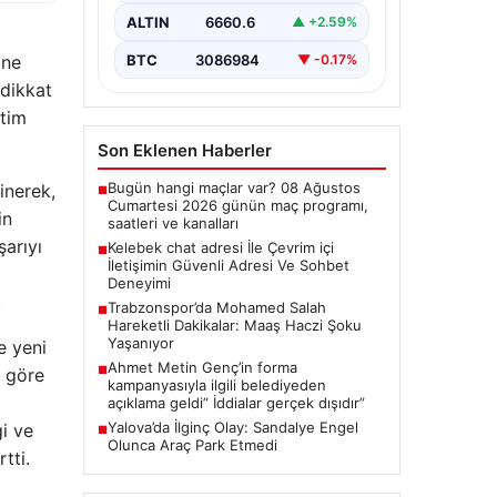
bir önem taşımaktadır. Güncel
ALTIN
6660.6
▲ +2.59%
olarak…
BTC
3086984
ine
▼ -0.17%
 dikkat
itim
Son Eklenen Haberler
Bugün hangi maçlar var? 08 Ağustos
inerek,
■
Cumartesi 2026 günün maç programı,
in
saatleri ve kanalları
şarıyı
Kelebek chat adresi İle Çevrim içi
■
İletişimin Güvenli Adresi Ve Sohbet
Deneyimi
.
Trabzonspor’da Mohamed Salah
■
Hareketli Dakikalar: Maaş Haczi Şoku
Yaşanıyor
e yeni
Ahmet Metin Genç’in forma
■
a göre
kampanyasıyla ilgili belediyeden
açıklama geldi” İddialar gerçek dışıdır”
Yalova’da İlginç Olay: Sandalye Engel
gi ve
■
Olunca Araç Park Etmedi
tti.