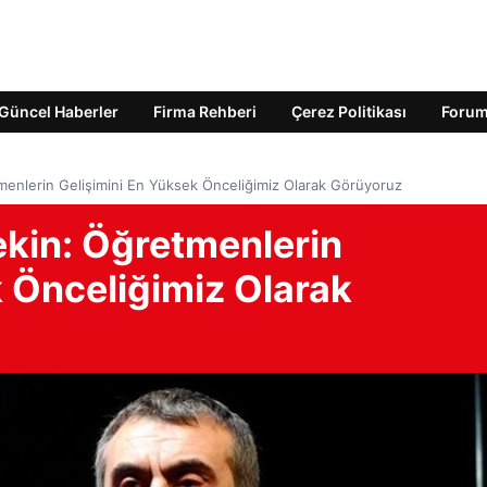
Güncel Haberler
Firma Rehberi
Çerez Politikası
Foru
tmenlerin Gelişimini En Yüksek Önceliğimiz Olarak Görüyoruz
Tekin: Öğretmenlerin
k Önceliğimiz Olarak