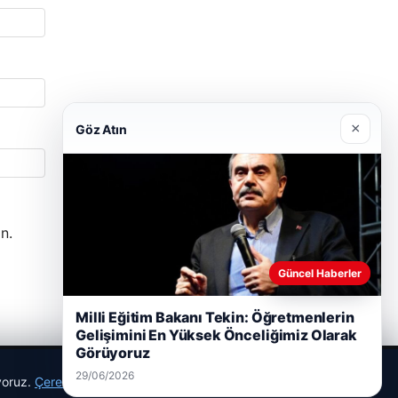
×
Göz Atın
n.
Güncel Haberler
Milli Eğitim Bakanı Tekin: Öğretmenlerin
Gelişimini En Yüksek Önceliğimiz Olarak
Görüyoruz
29/06/2026
ıyoruz.
Çerez Politikamız
Reddet
Kabul Et