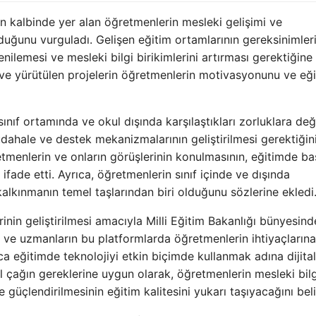
ın kalbinde yer alan öğretmenlerin mesleki gelişimi ve
duğunu vurguladı. Gelişen eğitim ortamlarının gereksinimler
nilemesi ve mesleki bilgi birikimlerini artırması gerektiğine
 ve yürütülen projelerin öğretmenlerin motivasyonunu ve eğ
nıf ortamında ve okul dışında karşılaştıkları zorluklara değ
üdahale ve destek mekanizmalarının geliştirilmesi gerektiğin
retmenlerin ve onların görüşlerinin konulmasının, eğitimde ba
fade etti. Ayrıca, öğretmenlerin sınıf içinde ve dışında
alkınmanın temel taşlarından biri olduğunu sözlerine ekledi
nin geliştirilmesi amacıyla Milli Eğitim Bakanlığı bünyesind
 ve uzmanların bu platformlarda öğretmenlerin ihtiyaçların
rıca eğitimde teknolojiyi etkin biçimde kullanmak adına dijital
tal çağın gereklerine uygun olarak, öğretmenlerin mesleki bil
 güçlendirilmesinin eğitim kalitesini yukarı taşıyacağını belir