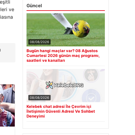
şitli
Güncel
leri ve
iasına
08/08/2026
ı
Bugün hangi maçlar var? 08 Ağustos
Cumartesi 2026 günün maç programı,
saatleri ve kanalları
08/08/2026
Kelebek chat adresi İle Çevrim içi
İletişimin Güvenli Adresi Ve Sohbet
Deneyimi