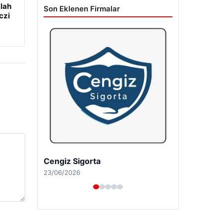
lah
Son Eklenen Firmalar
czi
Hastaş Beton
26/05/2026