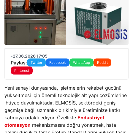
•
27.06.2026 17:05
Paylaş:
Twitter
Facebook
WhatsApp
Reddit
Pinterest
Yeni sanayi dünyasında, işletmelerin rekabet gücünü
yükseltmesi için önemli teknolojik alt yapı çözümlerine
ihtiyaç duyulmaktadır. ELMOSİS, sektördeki geniş
geçmişe bağlı uzmanlık birikimiyle üretiminize katkı
katmaya odaklı ediyor. Özellikle
Endustriyel
otomasyon
mekanizmasını doğru yönetmek, hata
payını düşük tutarak üretim standartlarını yüksek taşır.