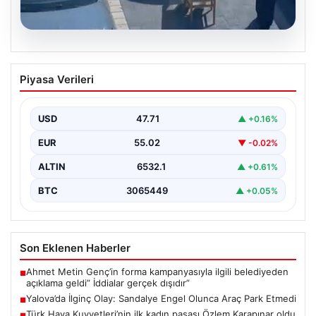
05.08.2026
Yalova’da İlginç Olay: Sandalye Engel
Piyasa Verileri
Olunca Araç Park Etmedi
Yalova’nın Adnan Menderes Mahallesi Ufuk Sokak’ında
gerçekleşen bu ilginç olay, bölge sakinlerinin ve
USD
47.71
▲ +0.16%
çevredekilerin…
EUR
55.02
▼ -0.02%
ALTIN
6532.1
▲ +0.61%
BTC
3065449
▲ +0.05%
Son Eklenen Haberler
Ahmet Metin Genç’in forma kampanyasıyla ilgili belediyeden
■
açıklama geldi” İddialar gerçek dışıdır”
Yalova’da İlginç Olay: Sandalye Engel Olunca Araç Park Etmedi
■
Türk Hava Kuvvetleri’nin ilk kadın paşası Özlem Karapınar oldu
■