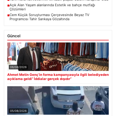
Açık Alan Yaşam alanlarında Estetik ve bahçe mutfağı
■
Çözümleri
Cem Küçük Soruşturması Çerçevesinde Beyaz TV
■
Programcısı Tahir Sarıkaya Gözaltında
Güncel
06/08/2026
Ahmet Metin Genç’in forma kampanyasıyla ilgili belediyeden
açıklama geldi” İddialar gerçek dışıdır”
05/08/2026