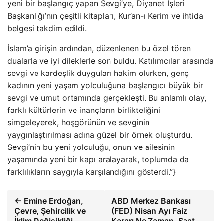
yeni bir başlangıç yapan Sevgi’ye, Diyanet İşleri
Başkanlığı’nın çeşitli kitapları, Kur’an-ı Kerim ve ihtida
belgesi takdim edildi.
İslam’a girişin ardından, düzenlenen bu özel tören
dualarla ve iyi dileklerle son buldu. Katılımcılar arasında
sevgi ve kardeşlik duyguları hakim olurken, genç
kadının yeni yaşam yolculuğuna başlangıcı büyük bir
sevgi ve umut ortamında gerçekleşti. Bu anlamlı olay,
farklı kültürlerin ve inançların birlikteliğini
simgeleyerek, hoşgörünün ve sevginin
yaygınlaştırılması adına güzel bir örnek oluşturdu.
Sevgi’nin bu yeni yolculuğu, onun ve ailesinin
yaşamında yeni bir kapı aralayarak, toplumda da
farklılıkların saygıyla karşılandığını gösterdi.”}
← Emine Erdoğan,
ABD Merkez Bankası
Çevre, Şehircilik ve
(FED) Nisan Ayı Faiz
İklim Değişikliği
Kararı Ne Zaman, Saat