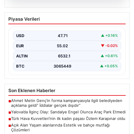
05.08.2026
Yalova’da İlginç Olay: Sandalye Engel
Piyasa Verileri
Olunca Araç Park Etmedi
Yalova’nın Adnan Menderes Mahallesi Ufuk Sokak’ında
gerçekleşen bu ilginç olay, bölge sakinlerinin ve
USD
47.71
▲ +0.16%
çevredekilerin…
EUR
55.02
▼ -0.02%
ALTIN
6532.1
▲ +0.61%
BTC
3065449
▲ +0.05%
Son Eklenen Haberler
Ahmet Metin Genç’in forma kampanyasıyla ilgili belediyeden
■
açıklama geldi” İddialar gerçek dışıdır”
Yalova’da İlginç Olay: Sandalye Engel Olunca Araç Park Etmedi
■
Türk Hava Kuvvetleri’nin ilk kadın paşası Özlem Karapınar oldu
■
Açık Alan Yaşam alanlarında Estetik ve bahçe mutfağı
■
Çözümleri