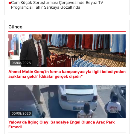
Cem Küçük Soruşturması Çerçevesinde Beyaz TV
■
Programcısı Tahir Sarıkaya Gözaltında
Güncel
06/08/2026
Ahmet Metin Genç’in forma kampanyasıyla ilgili belediyeden
açıklama geldi” İddialar gerçek dışıdır”
05/08/2026
Yalova’da İlginç Olay: Sandalye Engel Olunca Araç Park
Etmedi