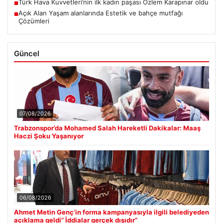
Türk Hava Kuvvetleri’nin ilk kadın paşası Özlem Karapınar oldu
■
Açık Alan Yaşam alanlarında Estetik ve bahçe mutfağı
■
Çözümleri
Güncel
07/08/2026
Trabzonspor’da Mohamed Salah Hareketli Dakikalar: Maaş
Haczi Şoku Yaşanıyor
06/08/2026
Ahmet Metin Genç’in forma kampanyasıyla ilgili belediyeden
açıklama geldi” İddialar gerçek dışıdır”