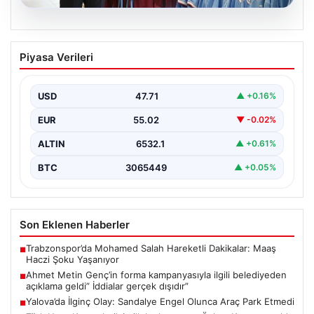
06.08.2026
Ahmet Metin Genç’in forma
Piyasa Verileri
kampanyasıyla ilgili belediyeden
açıklama geldi” İddialar gerçek dışıdır”
USD
47.71
▲ +0.16%
EUR
55.02
▼ -0.02%
ALTIN
6532.1
▲ +0.61%
BTC
3065449
▲ +0.05%
Son Eklenen Haberler
Trabzonspor’da Mohamed Salah Hareketli Dakikalar: Maaş
■
Haczi Şoku Yaşanıyor
Ahmet Metin Genç’in forma kampanyasıyla ilgili belediyeden
■
açıklama geldi” İddialar gerçek dışıdır”
Yalova’da İlginç Olay: Sandalye Engel Olunca Araç Park Etmedi
■