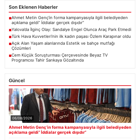
Son Eklenen Haberler
Ahmet Metin Genç’in forma kampanyasıyla ilgili belediyeden
■
açıklama geldi” İddialar gerçek dışıdır”
Yalova’da İlginç Olay: Sandalye Engel Olunca Araç Park Etmedi
■
Türk Hava Kuvvetleri’nin ilk kadın paşası Özlem Karapınar oldu
■
Açık Alan Yaşam alanlarında Estetik ve bahçe mutfağı
■
Çözümleri
Cem Küçük Soruşturması Çerçevesinde Beyaz TV
■
Programcısı Tahir Sarıkaya Gözaltında
Güncel
06/08/2026
Ahmet Metin Genç’in forma kampanyasıyla ilgili belediyeden
açıklama geldi” İddialar gerçek dışıdır”