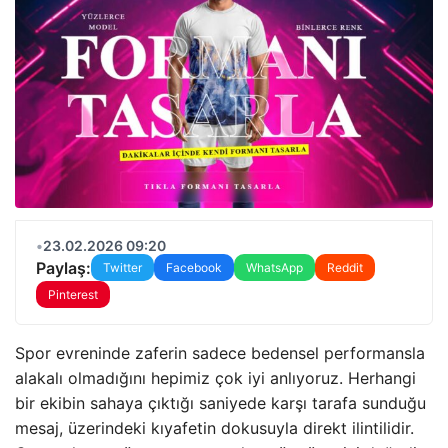
•
23.02.2026 09:20
Paylaş:
Twitter
Facebook
WhatsApp
Reddit
Pinterest
Spor evreninde zaferin sadece bedensel performansla
alakalı olmadığını hepimiz çok iyi anlıyoruz. Herhangi
bir ekibin sahaya çıktığı saniyede karşı tarafa sunduğu
mesaj, üzerindeki kıyafetin dokusuyla direkt ilintilidir.