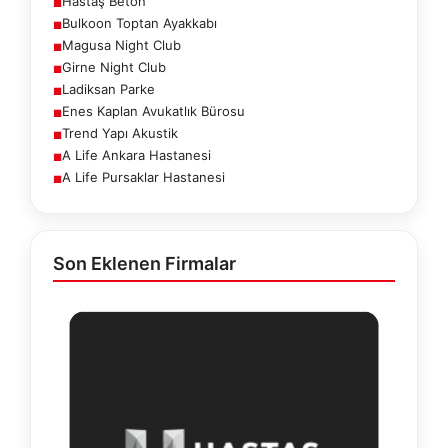
Hastaş Beton
■
Bulkoon Toptan Ayakkabı
■
Magusa Night Club
■
Girne Night Club
■
Ladiksan Parke
■
Enes Kaplan Avukatlık Bürosu
■
Trend Yapı Akustik
■
A Life Ankara Hastanesi
■
A Life Pursaklar Hastanesi
■
Son Eklenen Firmalar