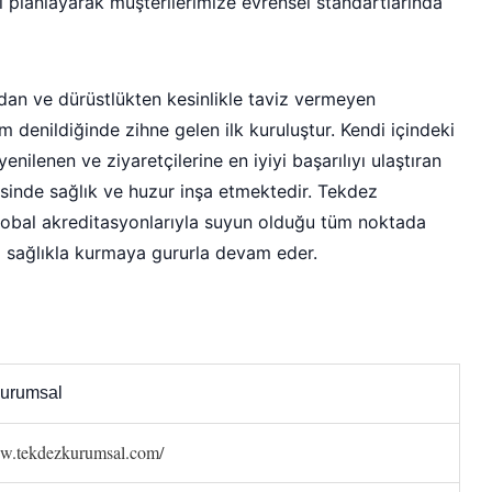
ı planlayarak müşterilerimize evrensel standartlarında
ndan ve dürüstlükten kesinlikle taviz vermeyen
 denildiğinde zihne gelen ilk kuruluştur. Kendi içindeki
enilenen ve ziyaretçilerine en iyiyi başarılıyı ulaştıran
sinde sağlık ve huzur inşa etmektedir. Tekdez
lobal akreditasyonlarıyla suyun olduğu tüm noktada
 sağlıkla kurmaya gururla devam eder.
urumsal
ww.tekdezkurumsal.com/