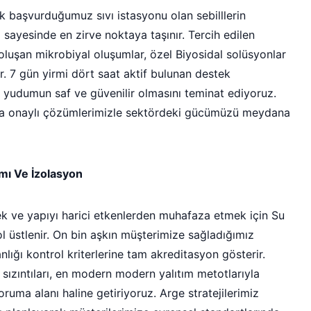
k başvurduğumuz sıvı istasyonu olan sebilllerin
iz sayesinde en zirve noktaya taşınır. Tercih edilen
 oluşan mikrobiyal oluşumlar, özel Biyosidal solüsyonlar
r. 7 gün yirmi dört saat aktif bulunan destek
er yudumun saf ve güvenilir olmasını teminat ediyoruz.
rka onaylı çözümlerimizle sektördeki gücümüzü meydana
ımı Ve İzolasyon
ek ve yapıyı harici etkenlerden muhafaza etmek için Su
l üstlenir. On bin aşkın müşterimize sağladığımız
ığı kontrol kriterlerine tam akreditasyon gösterir.
ızıntıları, en modern modern yalıtım metotlarıyla
oruma alanı haline getiriyoruz. Arge stratejilerimiz