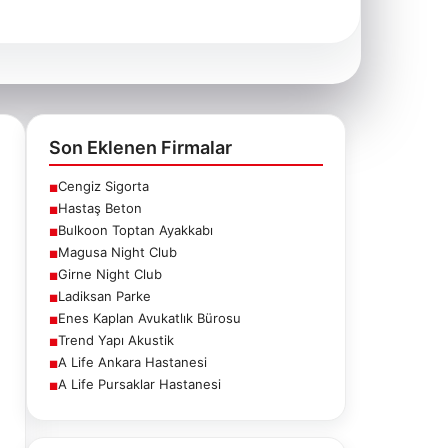
Son Eklenen Firmalar
Cengiz Sigorta
■
Hastaş Beton
■
Bulkoon Toptan Ayakkabı
■
Magusa Night Club
■
Girne Night Club
■
Ladiksan Parke
■
Enes Kaplan Avukatlık Bürosu
■
Trend Yapı Akustik
■
A Life Ankara Hastanesi
■
A Life Pursaklar Hastanesi
■