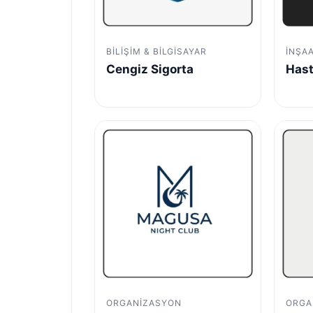
BILIŞIM & BILGISAYAR
İNŞA
Cengiz Sigorta
Hast
ORGANIZASYON
ORGA