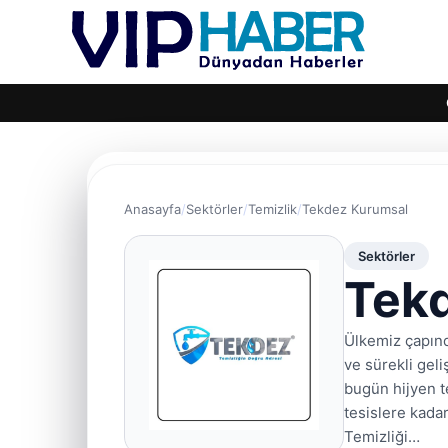
Anasayfa
Sektörler
Temizlik
Tekdez Kurumsal
Sektörler
Tek
Ülkemiz çapınd
ve sürekli geli
bugün hijyen t
tesislere kada
Temizliği…