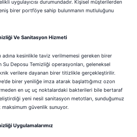
elikli uygulayıcısı durumundadır. Kişisel müşterilerden
geniş birer portföye sahip bulunmanın mutluluğunu
zliği Ve Sanitasyon Hizmeti
 adına kesinlikle taviz verilmemesi gereken birer
n Su Deposu Temizliği operasyonları, geleneksel
nik verilere dayanan birer titizlikle gerçekleştirilir.
iye’de birer yeniliğe imza atarak başlattığımız ozon
meden en uç uç noktalardaki bakterileri bile bertaraf
eliştirdiği yeni nesil sanitasyon metotları, sunduğumuz
k maksimum güvenlik sunuyor.
mizliği Uygulamalarımız