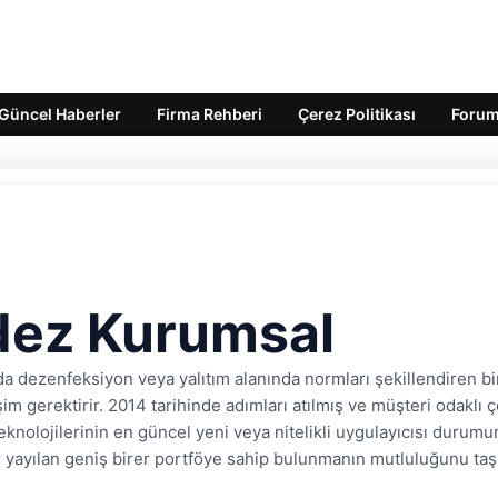
Güncel Haberler
Firma Rehberi
Çerez Politikası
Foru
dez Kurumsal
a dezenfeksiyon veya yalıtım alanında normları şekillendiren bi
şim gerektirir. 2014 tarihinde adımları atılmış ve müşteri odaklı
eknolojilerinin en güncel yeni veya nitelikli uygulayıcısı durum
r yayılan geniş birer portföye sahip bulunmanın mutluluğunu t