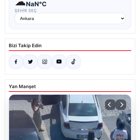
☁
NaN°C
ŞEHIR SEÇ
Bizi Takip Edin
Yan Manşet