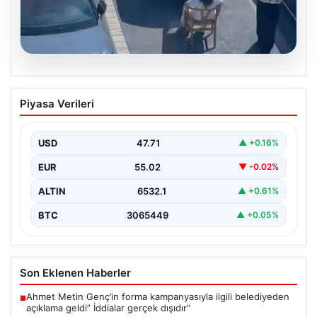
05.08.2026
Yalova’da İlginç Olay: Sandalye Engel
Piyasa Verileri
Olunca Araç Park Etmedi
Yalova’nın Adnan Menderes Mahallesi Ufuk Sokak’ında
gerçekleşen bu ilginç olay, bölge sakinlerinin ve
USD
47.71
▲ +0.16%
çevredekilerin…
EUR
55.02
▼ -0.02%
ALTIN
6532.1
▲ +0.61%
BTC
3065449
▲ +0.05%
Son Eklenen Haberler
Ahmet Metin Genç’in forma kampanyasıyla ilgili belediyeden
■
açıklama geldi” İddialar gerçek dışıdır”