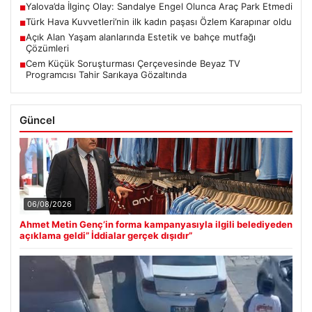
Yalova’da İlginç Olay: Sandalye Engel Olunca Araç Park Etmedi
■
Türk Hava Kuvvetleri’nin ilk kadın paşası Özlem Karapınar oldu
■
Açık Alan Yaşam alanlarında Estetik ve bahçe mutfağı
■
Çözümleri
Cem Küçük Soruşturması Çerçevesinde Beyaz TV
■
Programcısı Tahir Sarıkaya Gözaltında
Güncel
06/08/2026
Ahmet Metin Genç’in forma kampanyasıyla ilgili belediyeden
açıklama geldi” İddialar gerçek dışıdır”