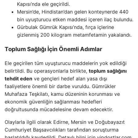
Kapısı’nda ele geçirildi.
Mersin’de, Hindistan’dan gelen konteynerde 440
bin uyuşturucu etken maddesi içeren ilaç bulundu.
Gürbulak Gümrük Kapısı’nda, fırça içlerine
gizlenmiş 200 kilogram metamfetamin yakalandı.
Toplum Sağlığı İçin Önemli Adımlar
Ele geçirilen tüm uyuşturucu maddelerin yok edildiği
belirtildi. Bu operasyonlarla birlikte,
toplum sağlığını
tehdit eden
ve gençleri hedef alan yasa dışı
faaliyetlere önemli bir darbe vuruldu. Gümrükler
Muhafaza Teşkilatı, kamu düzeninin korunması ve
ekonomik güvenliğin sağlanması hedefleri
doğrultusunda mücadelesine devam edecektir.
Olaylarla ilgili olarak Edirne, Mersin ve Doğubayazıt
Cumhuriyet Başsavcılıkları tarafından soruşturma
başlatıldığı kaydedildi. Detaylı bilgi için vipdostlar.com