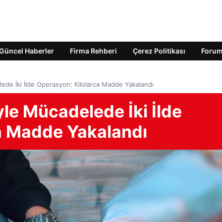
Güncel Haberler
Firma Rehberi
Çerez Politikası
Foru
ede İki İlde Operasyon: Kilolarca Madde Yakalandı
le Mücadelede İki İlde
a Madde Yakalandı