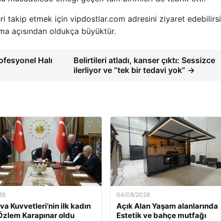
 takip etmek için vipdostlar.com adresini ziyaret edebilirsi
uma açısından oldukça büyüktür.
ofesyonel Halı
Belirtileri atladı, kanser çıktı: Sessizce
ilerliyor ve “tek bir tedavi yok” →
26
04/08/2026
va Kuvvetleri’nin ilk kadın
Açık Alan Yaşam alanlarında
Özlem Karapınar oldu
Estetik ve bahçe mutfağı