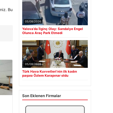
niz. Bu
05/08/2026
Yalova’da İlginç Olay: Sandalye Engel
Olunca Araç Park Etmedi
05/08/2026
Türk Hava Kuvvetleri’nin ilk kadın
paşası Özlem Karapınar oldu
Son Eklenen Firmalar