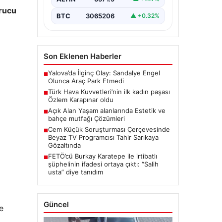
rucu
BTC
3065206
▲ +0.32%
Son Eklenen Haberler
Yalova’da İlginç Olay: Sandalye Engel
■
Olunca Araç Park Etmedi
Türk Hava Kuvvetleri’nin ilk kadın paşası
■
Özlem Karapınar oldu
Açık Alan Yaşam alanlarında Estetik ve
■
bahçe mutfağı Çözümleri
Cem Küçük Soruşturması Çerçevesinde
■
Beyaz TV Programcısı Tahir Sarıkaya
Gözaltında
FETÖ’cü Burkay Karatepe ile irtibatlı
■
şüphelinin ifadesi ortaya çıktı: “Salih
usta” diye tanıdım
Güncel
e