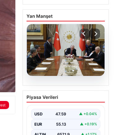
Yan Manşet
05.08.2026
Türk Hava Kuvvetleri’nin
Piyasa Verileri
ilk kadın paşası Özlem
rest
Karapınar oldu
USD
47.59
▲ +0.04%
EUR
55.13
▲ +0.19%
ALTIN
6571.9
▲ +1.17%