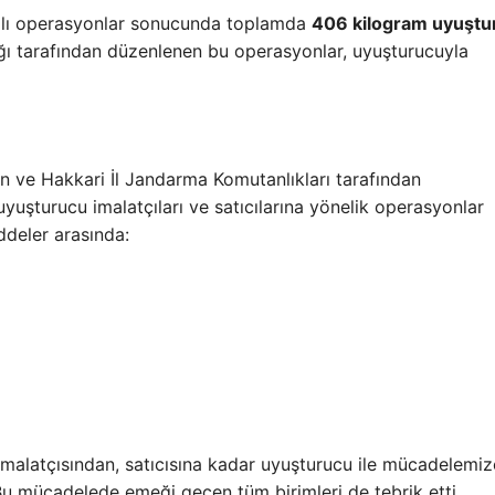
amlı operasyonlar sonucunda toplamda
406 kilogram uyuştu
ğı tarafından düzenlenen bu operasyonlar, uyuşturucuyla
Van ve Hakkari İl Jandarma Komutanlıkları tarafından
uyuşturucu imalatçıları ve satıcılarına yönelik operasyonlar
ddeler arasında:
imalatçısından, satıcısına kadar uyuşturucu ile mücadelemiz
. Bu mücadelede emeği geçen tüm birimleri de tebrik etti.