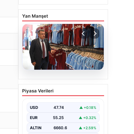
Yan Manşet
06.08.2026
Ahmet Metin Genç’in
Piyasa Verileri
forma kampanyasıyla ilgili
belediyeden açıklama
geldi” İddialar gerçek
USD
47.74
▲ +0.18%
dışıdır”
EUR
55.25
▲ +0.32%
ALTIN
6660.6
▲ +2.59%