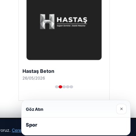
Hastaş Beton
26/05/2026
×
Göz Atın
Spor
ıyoruz.
Çerez Politikamız
Reddet
Kabul Et