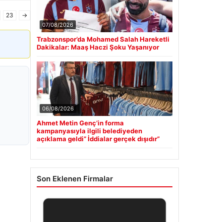
23
→
07/08/2026
Trabzonspor’da Mohamed Salah Hareketli
Dakikalar: Maaş Haczi Şoku Yaşanıyor
06/08/2026
Ahmet Metin Genç’in forma
kampanyasıyla ilgili belediyeden
açıklama geldi” İddialar gerçek dışıdır”
Son Eklenen Firmalar