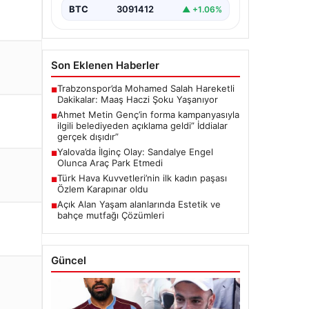
BTC
3091412
▲ +1.06%
Son Eklenen Haberler
Trabzonspor’da Mohamed Salah Hareketli
■
Dakikalar: Maaş Haczi Şoku Yaşanıyor
Ahmet Metin Genç’in forma kampanyasıyla
■
ilgili belediyeden açıklama geldi” İddialar
gerçek dışıdır”
Yalova’da İlginç Olay: Sandalye Engel
■
Olunca Araç Park Etmedi
Türk Hava Kuvvetleri’nin ilk kadın paşası
■
Özlem Karapınar oldu
Açık Alan Yaşam alanlarında Estetik ve
■
bahçe mutfağı Çözümleri
Güncel