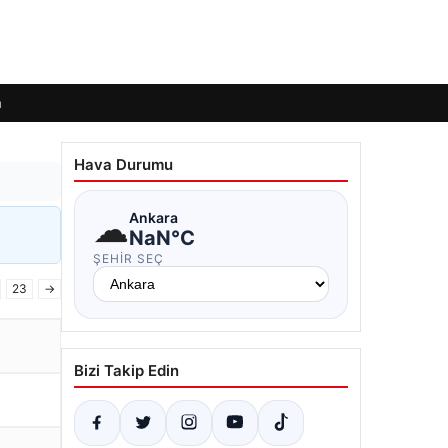
m
Hava Durumu
☁
Ankara
NaN°C
ŞEHIR SEÇ
23
→
Bizi Takip Edin