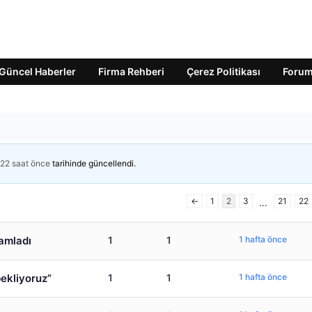
Güncel Haberler
Firma Rehberi
Çerez Politikası
Foru
 22 saat önce
tarihinde güncellendi.
←
1
2
3
21
22
…
amladı
1
1
1 hafta önce
ekliyoruz”
1
1
1 hafta önce