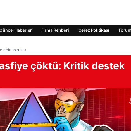
Güncel Haberler
Firma Rehberi
Çerez Politikası
Foru
 destek bozuldu
asfiye çöktü: Kritik destek