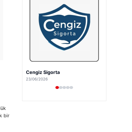
Hastaş Beton
26/05/2026
lük
k bir