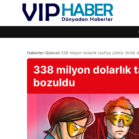
Haberler
›
Güncel
›
338 milyon dolarlık tasfiye çöktü: Kritik
338 milyon dolarlık t
bozuldu