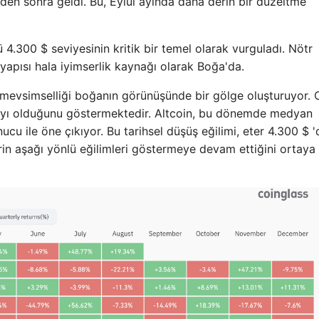
den sonra geldi. Bu, Eylül ayında daha derin bir düzeltme
4.300 $ seviyesinin kritik bir temel olarak vurguladı. Nötr
yapısı hala iyimserlik kaynağı olarak Boğa'da.
mevsimselliği boğanın görünüşünde bir gölge oluşturuyor. 
yıf ayı olduğunu göstermektedir. Altcoin, bu dönemde medyan
ucu ile öne çıkıyor. Bu tarihsel düşüş eğilimi, eter 4.300 $ '
rin aşağı yönlü eğilimleri göstermeye devam ettiğini ortaya