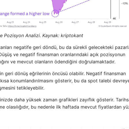
 Pozisyon Analizi. Kaynak: kriptokant
nları negatife geri döndü, bu da sürekli gelecekteki pazar
 Düşüş ve negatif finansman oranlarındaki açık pozisyonun
ğını ve mevcut olanların ödendiğini doğrulamaktadır.
kin geri dönüş eğrilerinin öncüsü olabilir. Negatif finansman
 kısa konumlandırılmasını gösterir, bu da spot talebi devrey
mesini tetikleyebilir.
inizde daha yüksek zaman grafikleri zayıflık gösterir. Tarihs
me olasılığıdır, bu nedenle ilk haftada mevcut fiyatlardan y