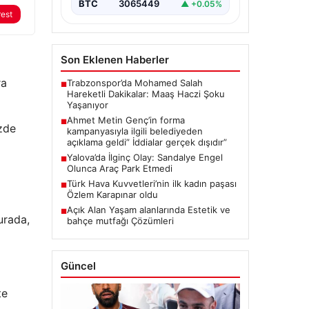
BTC
3065449
▲ +0.05%
rest
Son Eklenen Haberler
ra
Trabzonspor’da Mohamed Salah
■
Hareketli Dakikalar: Maaş Haczi Şoku
Yaşanıyor
Ahmet Metin Genç’in forma
■
üzde
kampanyasıyla ilgili belediyeden
açıklama geldi” İddialar gerçek dışıdır”
Yalova’da İlginç Olay: Sandalye Engel
■
Olunca Araç Park Etmedi
Türk Hava Kuvvetleri’nin ilk kadın paşası
■
Özlem Karapınar oldu
Açık Alan Yaşam alanlarında Estetik ve
■
urada,
bahçe mutfağı Çözümleri
Güncel
te