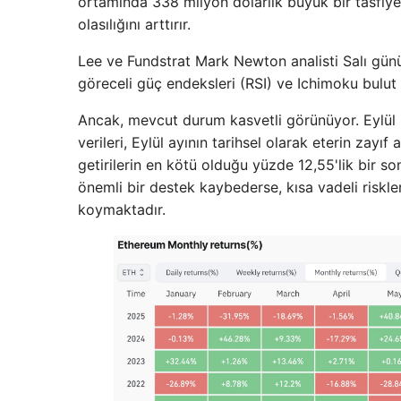
ortamında 338 milyon dolarlık büyük bir tasfiye
olasılığını arttırır.
Lee ve Fundstrat Mark Newton analisti Salı günü 
göreceli güç endeksleri (RSI) ve Ichimoku bulut 
Ancak, mevcut durum kasvetli görünüyor. Eylül 
verileri, Eylül ayının tarihsel olarak eterin za
getirilerin en kötü olduğu yüzde 12,55'lik bir son
önemli bir destek kaybederse, kısa vadeli riskle
koymaktadır.