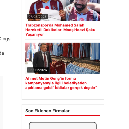
07/08/2026
Trabzonspor’da Mohamed Salah
Hareketli Dakikalar: Maaş Haczi Şoku
Yaşanıyor
Cings
da
06/08/2026
Ahmet Metin Genç’in forma
kampanyasıyla ilgili belediyeden
açıklama geldi” İddialar gerçek dışıdır”
Son Eklenen Firmalar