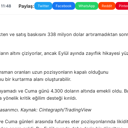
Paylaş:
 11:48
Twitter
Facebook
WhatsApp
Reddit
Pinte
ten ve satış baskısını 338 milyon dolar artıramadıktan son
ların altını çiziyorlar, ancak Eylül ayında zayıflık hikayesi y
nsman oranları uzun pozisyonların kapalı olduğunu
u bir kurtarma alanı oluşturabilir.
ruyamadı ve Cuma günü 4.300 doların altında emekli oldu. B
yönelik kritik eğilim desteği kırıldı.
 tasarımcı. Kaynak:
Cintegraph/TradingView
 Cuma günleri arasında futures eter pozisyonlarında likidi