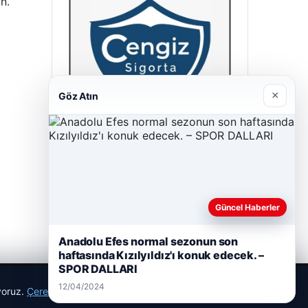
n.
×
Göz Atın
Cengiz Sigorta
23/06/2026
Güncel Haberler
Anadolu Efes normal sezonun son
haftasında Kızılyıldız'ı konuk edecek. –
SPOR DALLARI
12/04/2024
ıyoruz.
Çerez Politikamız
Reddet
Kabul Et