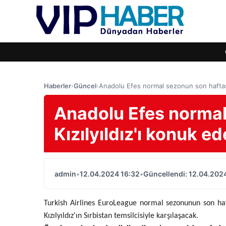
Haberler
›
Güncel
›
Anadolu Efes normal sezonun son haftas
Anadolu Efes normal
Kızılyıldız'ı konuk 
admin
•
12.04.2024 16:32
•
Güncellendi: 12.04.202
Turkish Airlines EuroLeague normal sezonunun son ha
Kızılyıldız'ın Sırbistan temsilcisiyle karşılaşacak.