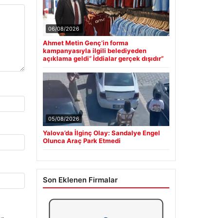
06/08/2026
Ahmet Metin Genç’in forma
kampanyasıyla ilgili belediyeden
açıklama geldi” İddialar gerçek dışıdır”
05/08/2026
Yalova’da İlginç Olay: Sandalye Engel
Olunca Araç Park Etmedi
Son Eklenen Firmalar