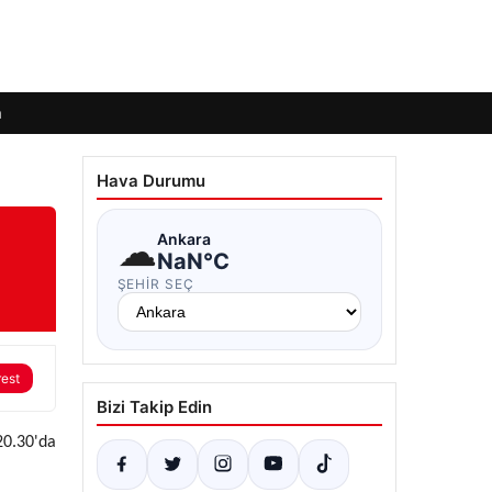
m
Hava Durumu
☁
Ankara
NaN°C
ŞEHIR SEÇ
rest
Bizi Takip Edin
20.30'da