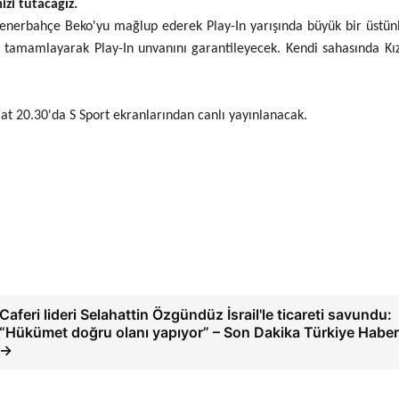
zi tutacağız.
Fenerbahçe Beko'yu mağlup ederek Play-In yarışında büyük bir üstün
tamamlayarak Play-In unvanını garantileyecek. Kendi sahasında Kızıl
aat 20.30'da S Sport ekranlarından canlı yayınlanacak.
Caferi lideri Selahattin Özgündüz İsrail'le ticareti savundu:
“Hükümet doğru olanı yapıyor” – Son Dakika Türkiye Haberl
→