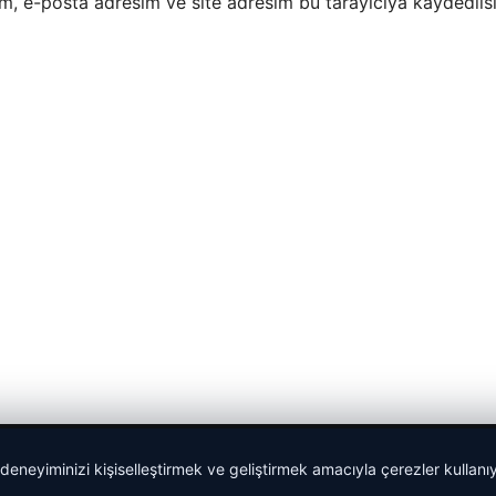
m, e-posta adresim ve site adresim bu tarayıcıya kaydedilsi
 deneyiminizi kişiselleştirmek ve geliştirmek amacıyla çerezler kullan