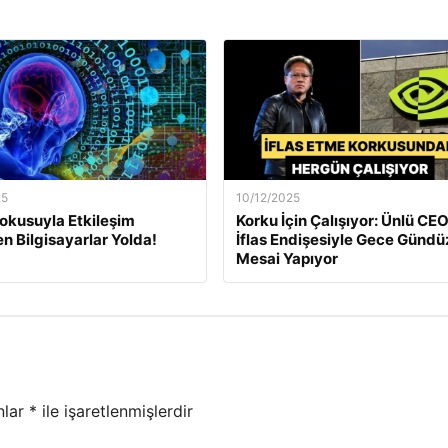
25
10/12/2025
okusuyla Etkileşim
Korku İçin Çalışıyor: Ünlü CEO
en Bilgisayarlar Yolda!
İflas Endişesiyle Gece Gündü
Mesai Yapıyor
nlar
*
ile işaretlenmişlerdir