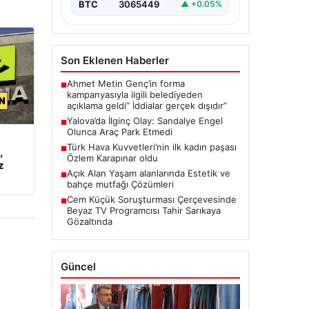
BTC
3065449
▲ +0.05%
Son Eklenen Haberler
Ahmet Metin Genç’in forma
■
kampanyasıyla ilgili belediyeden
açıklama geldi” İddialar gerçek dışıdır”
Yalova’da İlginç Olay: Sandalye Engel
■
Olunca Araç Park Etmedi
Türk Hava Kuvvetleri’nin ilk kadın paşası
■
,
Özlem Karapınar oldu
z
Açık Alan Yaşam alanlarında Estetik ve
■
bahçe mutfağı Çözümleri
Cem Küçük Soruşturması Çerçevesinde
■
Beyaz TV Programcısı Tahir Sarıkaya
Gözaltında
Güncel