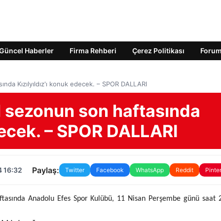
Güncel Haberler
Firma Rehberi
Çerez Politikası
Foru
ında Kızılyıldız'ı konuk edecek. – SPOR DALLARI
 sezonun son haftasında
edecek. – SPOR DALLARI
Paylaş:
4 16:32
Twitter
Facebook
WhatsApp
Reddit
Pinte
ftasında Anadolu Efes Spor Kulübü, 11 Nisan Perşembe günü saat 