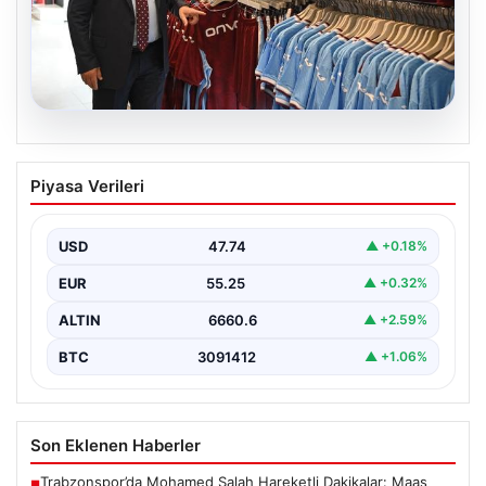
06.08.2026
Ahmet Metin Genç’in forma
Piyasa Verileri
kampanyasıyla ilgili belediyeden
açıklama geldi” İddialar gerçek dışıdır”
USD
47.74
▲ +0.18%
EUR
55.25
▲ +0.32%
ALTIN
6660.6
▲ +2.59%
BTC
3091412
▲ +1.06%
Son Eklenen Haberler
Trabzonspor’da Mohamed Salah Hareketli Dakikalar: Maaş
■