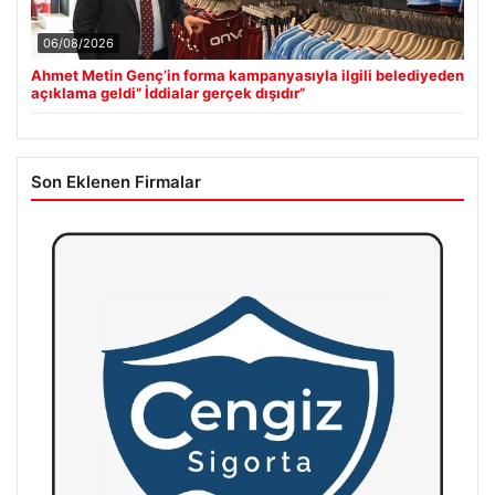
06/08/2026
Ahmet Metin Genç’in forma kampanyasıyla ilgili belediyeden
açıklama geldi” İddialar gerçek dışıdır”
Son Eklenen Firmalar