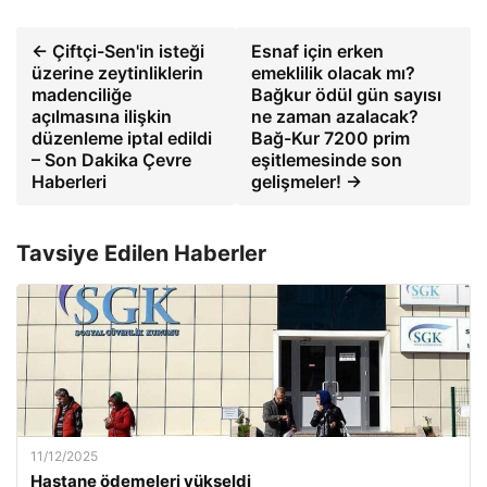
← Çiftçi-Sen'in isteği
Esnaf için erken
üzerine zeytinliklerin
emeklilik olacak mı?
madenciliğe
Bağkur ödül gün sayısı
açılmasına ilişkin
ne zaman azalacak?
düzenleme iptal edildi
Bağ-Kur 7200 prim
– Son Dakika Çevre
eşitlemesinde son
Haberleri
gelişmeler! →
Tavsiye Edilen Haberler
11/12/2025
Hastane ödemeleri yükseldi