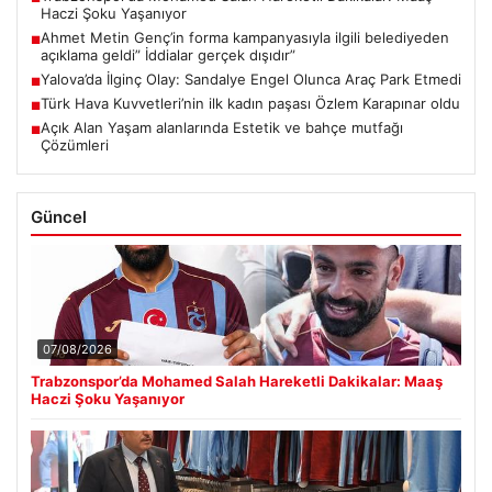
Haczi Şoku Yaşanıyor
Ahmet Metin Genç’in forma kampanyasıyla ilgili belediyeden
■
açıklama geldi” İddialar gerçek dışıdır”
Yalova’da İlginç Olay: Sandalye Engel Olunca Araç Park Etmedi
■
Türk Hava Kuvvetleri’nin ilk kadın paşası Özlem Karapınar oldu
■
Açık Alan Yaşam alanlarında Estetik ve bahçe mutfağı
■
Çözümleri
Güncel
07/08/2026
Trabzonspor’da Mohamed Salah Hareketli Dakikalar: Maaş
Haczi Şoku Yaşanıyor