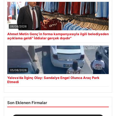
06/08/2026
Ahmet Metin Genç’in forma kampanyasıyla ilgili belediyeden
açıklama geldi” İddialar gerçek dışıdır”
05/08/2026
Yalova’da İlginç Olay: Sandalye Engel Olunca Araç Park
Etmedi
Son Eklenen Firmalar