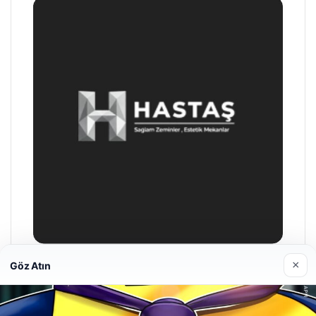
×
Göz Atın
Hastaş Beton
26/05/2026