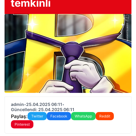
temkinli
admin
•
25.04.2025 06:11
•
Güncellendi: 25.04.2025 06:11
Paylaş:
Twitter
Facebook
WhatsApp
Reddit
Pinterest