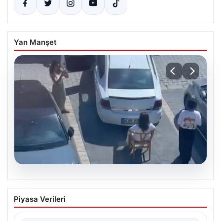
Yan Manşet
05.08.2026
Yalova’da İlginç Olay: Sandalye Engel
Piyasa Verileri
Olunca Araç Park Etmedi
Yalova’nın Adnan Menderes Mahallesi Ufuk Sokak’ında