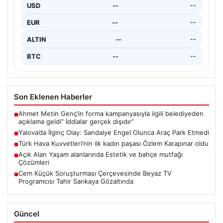
gerçekleşen bu ilginç olay, bölge sakinlerinin ve
USD
--
--
çevredekilerin…
EUR
--
--
ALTIN
--
--
BTC
--
--
Son Eklenen Haberler
Ahmet Metin Genç’in forma kampanyasıyla ilgili belediyeden
■
açıklama geldi” İddialar gerçek dışıdır”
Yalova’da İlginç Olay: Sandalye Engel Olunca Araç Park Etmedi
■
Türk Hava Kuvvetleri’nin ilk kadın paşası Özlem Karapınar oldu
■
Açık Alan Yaşam alanlarında Estetik ve bahçe mutfağı
■
Çözümleri
Cem Küçük Soruşturması Çerçevesinde Beyaz TV
■
Programcısı Tahir Sarıkaya Gözaltında
Güncel