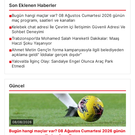
Son Eklenen Haberler
Bugün hangi maçlar var? 08 Ağustos Cumartesi 2026 günün
■
maç programı, saatleri ve kanalları
Kelebek chat adresi İle Çevrim içi İletişimin Güvenli Adresi Ve
■
Sohbet Deneyimi
Trabzonspor’da Mohamed Salah Hareketli Dakikalar: Maaş
■
Haczi Şoku Yaşanıyor
Ahmet Metin Genç’in forma kampanyasıyla ilgili belediyeden
■
açıklama geldi” İddialar gerçek dışıdır”
Yalova’da İlginç Olay: Sandalye Engel Olunca Araç Park
■
Etmedi
Güncel
08/08/2026
Bugün hangi maçlar var? 08 Ağustos Cumartesi 2026 günün