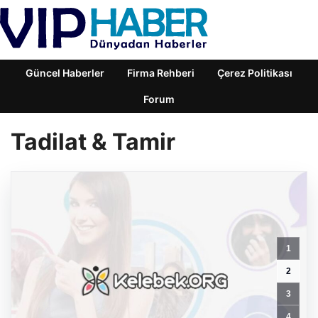
Güncel Haberler
Firma Rehberi
Çerez Politikası
Forum
Tadilat & Tamir
1
2
3
4