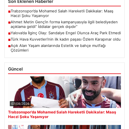
Son Eklenen Haberler
Trabzonspor’da Mohamed Salah Hareketli Dakikalar: Maaş
■
Haczi Şoku Yaşanıyor
Ahmet Metin Genç’in forma kampanyasıyla ilgili belediyeden
■
açıklama geldi” İddialar gerçek dışıdır”
Yalova’da İlginç Olay: Sandalye Engel Olunca Araç Park Etmedi
■
Türk Hava Kuvvetleri’nin ilk kadın paşası Özlem Karapınar oldu
■
Açık Alan Yaşam alanlarında Estetik ve bahçe mutfağı
■
Çözümleri
Güncel
07/08/2026
Trabzonspor’da Mohamed Salah Hareketli Dakikalar: Maaş
Haczi Şoku Yaşanıyor