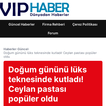
Güncel Haberler
Firma Rehberi
Çerez Politikası
Forum
Haberler
›
Güncel
›
Doğum gününü lüks teknesinde kutladı! Ceylan pastası popüler
oldu
Doğum gününü lüks
teknesinde kutladı!
Ceylan pastası
popüler oldu