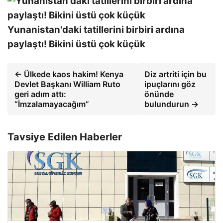
Yunanistan'daki tatillerini birbiri ardına
paylaştı! Bikini üstü çok küçük
← Ülkede kaos hakim! Kenya
Diz artriti için bu
Devlet Başkanı William Ruto
ipuçlarını göz
geri adım attı:
önünde
“İmzalamayacağım”
bulundurun →
Tavsiye Edilen Haberler