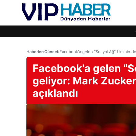
Haberler
›
Güncel
›
Facebook'a gelen “Sosyal Ağ” filminin d
Facebook'a gelen “So
geliyor: Mark Zucke
açıklandı