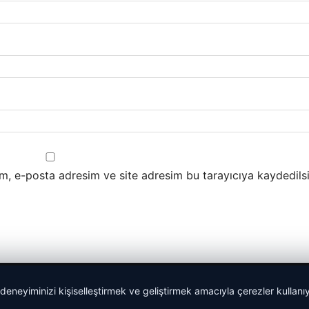
m, e-posta adresim ve site adresim bu tarayıcıya kaydedilsi
 deneyiminizi kişiselleştirmek ve geliştirmek amacıyla çerezler kullan
Tercüme Bürosu
|
Malta Dil Okulu
|
lemagrup.com.tr