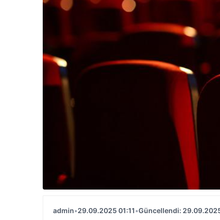
admin
•
29.09.2025 01:11
•
Güncellendi: 29.09.2025