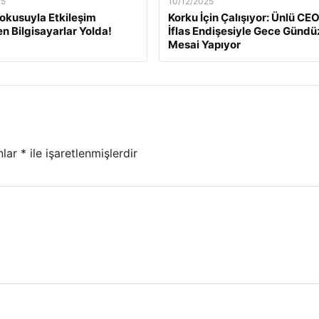
25
10/12/2025
okusuyla Etkileşim
Korku İçin Çalışıyor: Ünlü CEO
en Bilgisayarlar Yolda!
İflas Endişesiyle Gece Gündü
Mesai Yapıyor
nlar
*
ile işaretlenmişlerdir