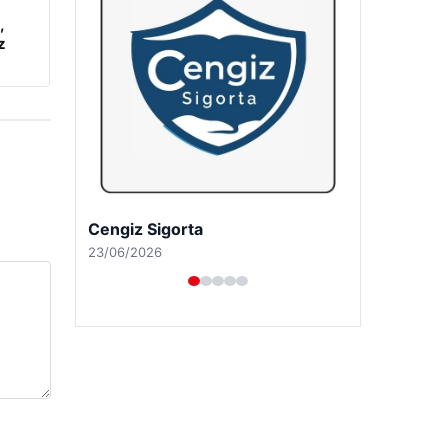
,
z
Hastaş Beton
26/05/2026