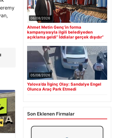
Jeremy
yan,
06/08/2026
Ahmet Metin Genç’in forma
kampanyasıyla ilgili belediyeden
açıklama geldi” İddialar gerçek dışıdır”
ı
05/08/2026
Yalova’da İlginç Olay: Sandalye Engel
Olunca Araç Park Etmedi
Son Eklenen Firmalar