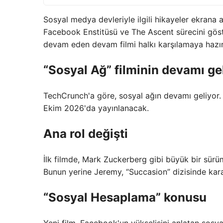
Sosyal medya devleriyle ilgili hikayeler ekrana
Facebook Enstitüsü ve The Ascent sürecini göst
devam eden devam filmi halkı karşılamaya hazır
“Sosyal Ağ” filminin devamı ge
TechCrunch'a göre, sosyal ağın devamı geliyor
Ekim 2026'da yayınlanacak.
Ana rol değişti
İlk filmde, Mark Zuckerberg gibi büyük bir sür
Bunun yerine Jeremy, “Succasion” dizisinde kara
“Sosyal Hesaplama” konusu
Yeni film, Facebook'un yükselişini anlatan sos