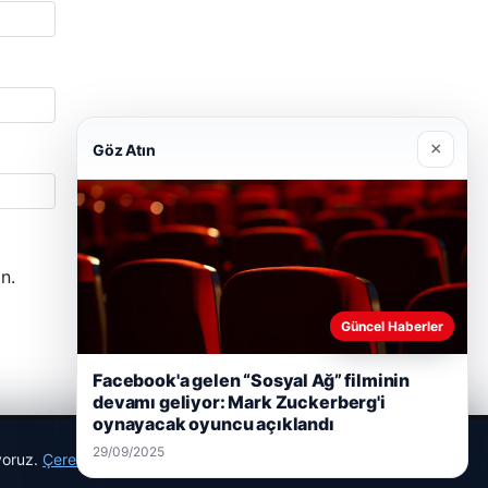
×
Göz Atın
n.
Güncel Haberler
Facebook'a gelen “Sosyal Ağ” filminin
devamı geliyor: Mark Zuckerberg'i
oynayacak oyuncu açıklandı
29/09/2025
ıyoruz.
Çerez Politikamız
Reddet
Kabul Et