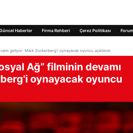
Güncel Haberler
Firma Rehberi
Çerez Politikası
Foru
evamı geliyor: Mark Zuckerberg'i oynayacak oyuncu açıklandı
syal Ağ” filminin devamı
rberg'i oynayacak oyuncu