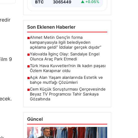
BTC
3065449
▲ +0.05%
redir
Son Eklenen Haberler
Ahmet Metin Genç’in forma
■
kampanyasıyla ilgili belediyeden
açıklama geldi” İddialar gerçek dışıdır”
Yalova’da İlginç Olay: Sandalye Engel
■
ilm 9
Olunca Araç Park Etmedi
Türk Hava Kuvvetleri’nin ilk kadın paşası
■
Özlem Karapınar oldu
Açık Alan Yaşam alanlarında Estetik ve
■
bahçe mutfağı Çözümleri
Cem Küçük Soruşturması Çerçevesinde
■
Beyaz TV Programcısı Tahir Sarıkaya
ecek.
Gözaltında
Güncel
ok