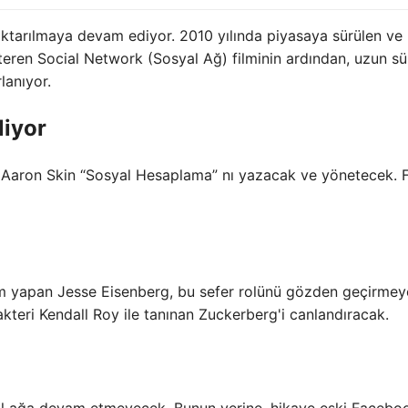
 aktarılmaya devam ediyor. 2010 yılında piyasaya sürülen ve
eren Social Network (Sosyal Ağ) filminin ardından, uzun sü
lanıyor.
liyor
. Aaron Skin “Sosyal Hesaplama” nı yazacak ve yönetecek. F
üm yapan Jesse Eisenberg, bu sefer rolünü gözden geçirmey
kteri Kendall Roy ile tanınan Zuckerberg'i canlandıracak.
yal ağa devam etmeyecek. Bunun yerine, hikaye eski Facebo