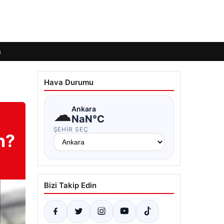
m
Hava Durumu
☁
Ankara
NaN°C
ŞEHIR SEÇ
n?
Bizi Takip Edin