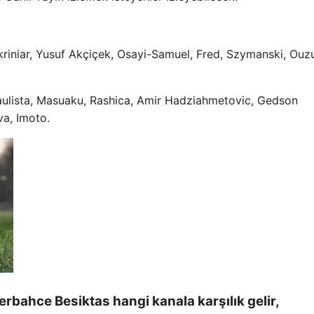
Skriniar, Yusuf Akçiçek, Osayi-Samuel, Fred, Szymanski, Ouz
aulista, Masuaku, Rashica, Amir Hadziahmetovic, Gedson
va, Imoto.
rbahce Besiktas hangi kanala karşılık gelir,