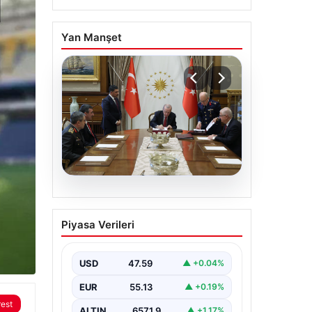
Yan Manşet
05.08.2026
Türk Hava Kuvvetleri’nin
Piyasa Verileri
ilk kadın paşası Özlem
Karapınar oldu
USD
47.59
▲ +0.04%
EUR
55.13
▲ +0.19%
rest
ALTIN
6571.9
▲ +1.17%