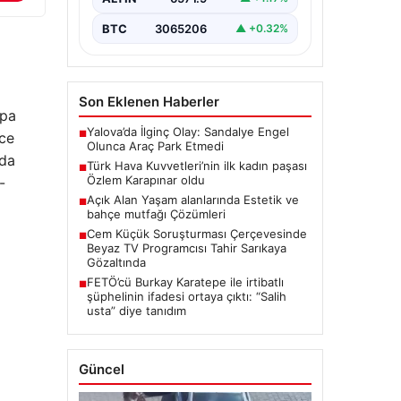
BTC
3065206
▲ +0.32%
Son Eklenen Haberler
upa
Yalova’da İlginç Olay: Sandalye Engel
■
hce
Olunca Araç Park Etmedi
ada
Türk Hava Kuvvetleri’nin ilk kadın paşası
■
Özlem Karapınar oldu
-
Açık Alan Yaşam alanlarında Estetik ve
■
bahçe mutfağı Çözümleri
Cem Küçük Soruşturması Çerçevesinde
■
Beyaz TV Programcısı Tahir Sarıkaya
Gözaltında
FETÖ’cü Burkay Karatepe ile irtibatlı
■
şüphelinin ifadesi ortaya çıktı: “Salih
usta” diye tanıdım
Güncel