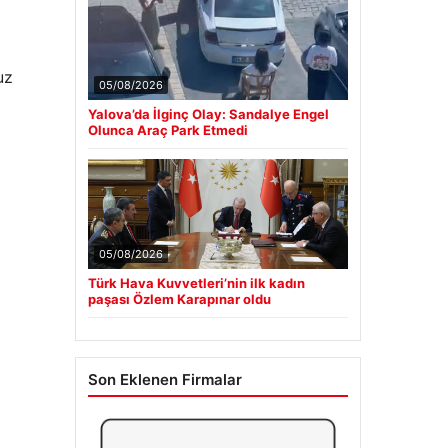
uz
05/08/2026
Yalova’da İlginç Olay: Sandalye Engel
Olunca Araç Park Etmedi
05/08/2026
Türk Hava Kuvvetleri’nin ilk kadın
paşası Özlem Karapınar oldu
Son Eklenen Firmalar