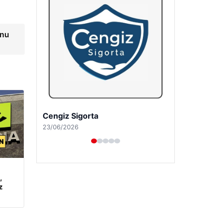
unu
Hastaş Beton
26/05/2026
,
z