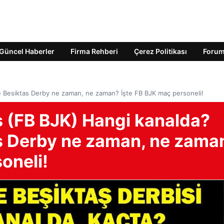
Güncel Haberler
Firma Rehberi
Çerez Politikası
Foru
 Besiktas Derby ne zaman, ne zaman? İşte FB BJK maç personeli!
 (FB BJK) Hangi kanalda?
s Derby ne zaman, ne zama
oneli!