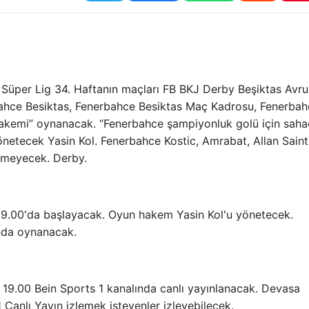
. Süper Lig 34. Haftanın maçları FB BKJ Derby Beşiktas Avr
rbahce Besiktas, Fenerbahce Besiktas Maç Kadrosu, Fenerba
 Hakemi” oynanacak. “Fenerbahce şampiyonluk golü için sah
netecek Yasin Kol. Fenerbahce Kostic, Amrabat, Allan Saint
emeyecek. Derby.
9.00'da başlayacak. Oyun hakem Yasin Kol'u yönetecek.
nda oynanacak.
19.00 Bein Sports 1 kanalında canlı yayınlanacak. Devasa
Canlı Yayın izlemek isteyenler izleyebilecek.