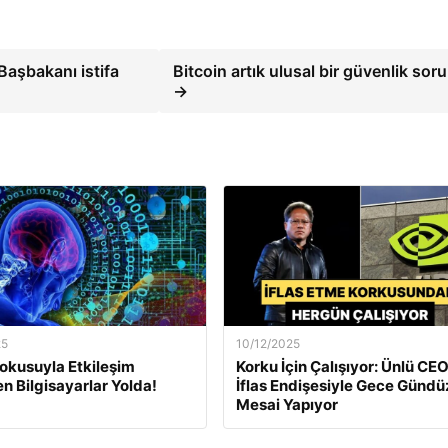
Başbakanı istifa
Bitcoin artık ulusal bir güvenlik sor
→
25
10/12/2025
okusuyla Etkileşim
Korku İçin Çalışıyor: Ünlü CEO
en Bilgisayarlar Yolda!
İflas Endişesiyle Gece Gündü
Mesai Yapıyor