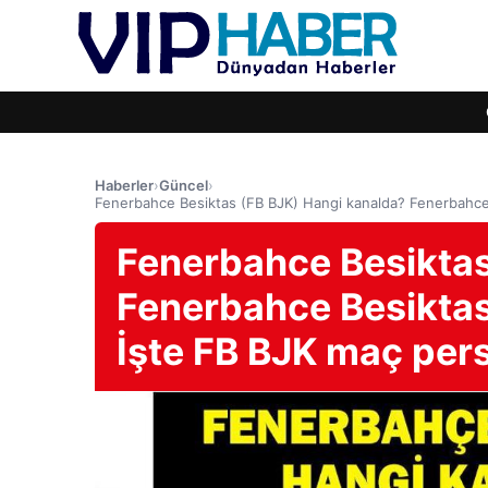
Haberler
›
Güncel
›
Fenerbahce Besiktas (FB BJK) Hangi kanalda? Fenerbahce
Fenerbahce Besiktas
Fenerbahce Besikta
İşte FB BJK maç pers