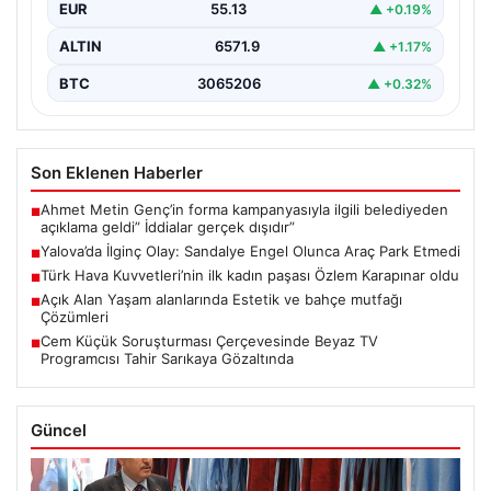
EUR
55.13
▲ +0.19%
ALTIN
6571.9
▲ +1.17%
BTC
3065206
▲ +0.32%
Son Eklenen Haberler
Ahmet Metin Genç’in forma kampanyasıyla ilgili belediyeden
■
açıklama geldi” İddialar gerçek dışıdır”
Yalova’da İlginç Olay: Sandalye Engel Olunca Araç Park Etmedi
■
Türk Hava Kuvvetleri’nin ilk kadın paşası Özlem Karapınar oldu
■
Açık Alan Yaşam alanlarında Estetik ve bahçe mutfağı
■
Çözümleri
Cem Küçük Soruşturması Çerçevesinde Beyaz TV
■
Programcısı Tahir Sarıkaya Gözaltında
Güncel