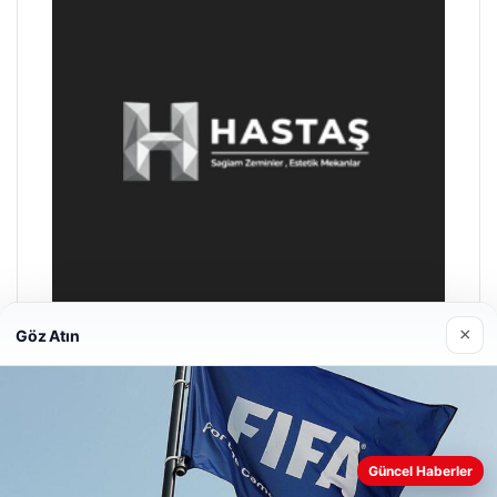
×
Göz Atın
Hastaş Beton
26/05/2026
Güncel Haberler
Web sitemizi nasıl kullandığınızı daha iyi anlayabilmek,