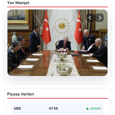
Yan Manşet
05.08.2026
Türk Hava Kuvvetleri’nin ilk kadın
Piyasa Verileri
paşası Özlem Karapınar oldu
USD
47.59
▲ +0.04%