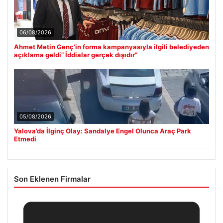
06/08/2026
Ahmet Metin Genç’in forma kampanyasıyla ilgili belediyeden
açıklama geldi” İddialar gerçek dışıdır”
05/08/2026
Yalova’da İlginç Olay: Sandalye Engel Olunca Araç Park
Etmedi
Son Eklenen Firmalar