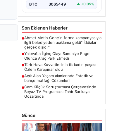
BTC
3065449
▲ +0.05%
Son Eklenen Haberler
Ahmet Metin Genç’in forma kampanyasıyla
■
ilgili belediyeden açıklama geldi” İddialar
gerçek dışıdır”
Yalova’da İlginç Olay: Sandalye Engel
■
Olunca Araç Park Etmedi
Türk Hava Kuvvetleri’nin ilk kadın paşası
■
Özlem Karapınar oldu
Açık Alan Yaşam alanlarında Estetik ve
■
bahçe mutfağı Çözümleri
Cem Küçük Soruşturması Çerçevesinde
■
Beyaz TV Programcısı Tahir Sarıkaya
Gözaltında
Güncel