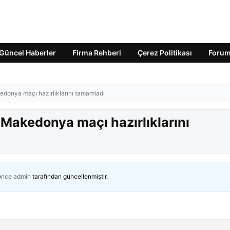
Güncel Haberler
Firma Rehberi
Çerez Politikası
Foru
edonya maçı hazırlıklarını tamamladı
y Makedonya maçı hazırlıklarını
 önce
admin
tarafından güncellenmiştir.