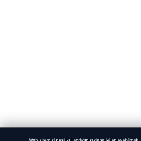
© 2026 Vip Haber – Güncel Haberler
Web sitemizi nasıl kullandığınızı daha iyi anlayabilmek,