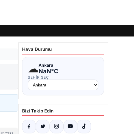
m
Hava Durumu
☁
Ankara
NaN°C
ŞEHIR SEÇ
Bizi Takip Edin
#17381