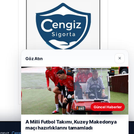
×
Göz Atın
Cengiz Sigorta
23/06/2026
Güncel Haberler
A Milli Futbol Takımı, Kuzey Makedonya
maçı hazırlıklarını tamamladı
ıyoruz.
Çerez Politikamız
Reddet
Kabul Et