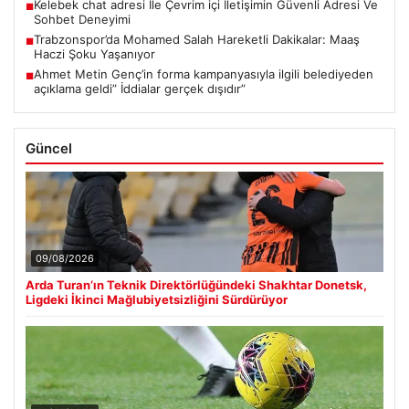
Kelebek chat adresi İle Çevrim içi İletişimin Güvenli Adresi Ve
■
Sohbet Deneyimi
Trabzonspor’da Mohamed Salah Hareketli Dakikalar: Maaş
■
Haczi Şoku Yaşanıyor
Ahmet Metin Genç’in forma kampanyasıyla ilgili belediyeden
■
açıklama geldi” İddialar gerçek dışıdır”
Güncel
09/08/2026
Arda Turan’ın Teknik Direktörlüğündeki Shakhtar Donetsk,
Ligdeki İkinci Mağlubiyetsizliğini Sürdürüyor