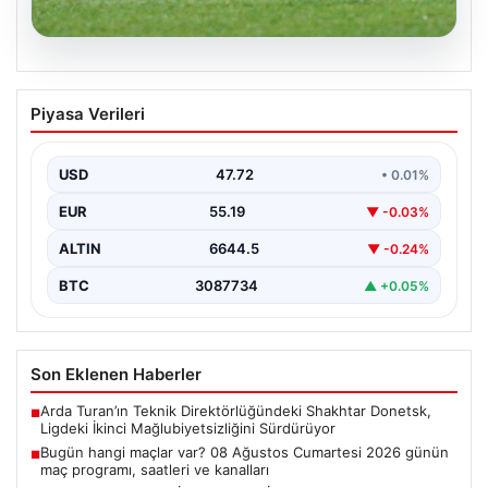
08.08.2026
Bugün hangi maçlar var? 08 Ağustos
Piyasa Verileri
Cumartesi 2026 günün maç programı,
saatleri ve kanalları
USD
47.72
• 0.01%
EUR
55.19
▼ -0.03%
ALTIN
6644.5
▼ -0.24%
BTC
3087734
▲ +0.05%
Son Eklenen Haberler
Arda Turan’ın Teknik Direktörlüğündeki Shakhtar Donetsk,
■
Ligdeki İkinci Mağlubiyetsizliğini Sürdürüyor
Bugün hangi maçlar var? 08 Ağustos Cumartesi 2026 günün
■
maç programı, saatleri ve kanalları