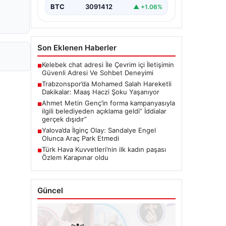
BTC
3091412
▲ +1.06%
Son Eklenen Haberler
Kelebek chat adresi İle Çevrim içi İletişimin
■
Güvenli Adresi Ve Sohbet Deneyimi
Trabzonspor’da Mohamed Salah Hareketli
■
Dakikalar: Maaş Haczi Şoku Yaşanıyor
Ahmet Metin Genç’in forma kampanyasıyla
■
ilgili belediyeden açıklama geldi” İddialar
gerçek dışıdır”
Yalova’da İlginç Olay: Sandalye Engel
■
Olunca Araç Park Etmedi
Türk Hava Kuvvetleri’nin ilk kadın paşası
■
Özlem Karapınar oldu
Güncel