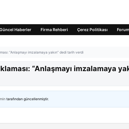
Güncel Haberler
Firma Rehberi
Çerez Politikası
Foru
ması: “Anlaşmayı imzalamaya yakın” dedi tarih verdi
ıklaması: “Anlaşmayı imzalamaya ya
min
tarafından güncellenmiştir.