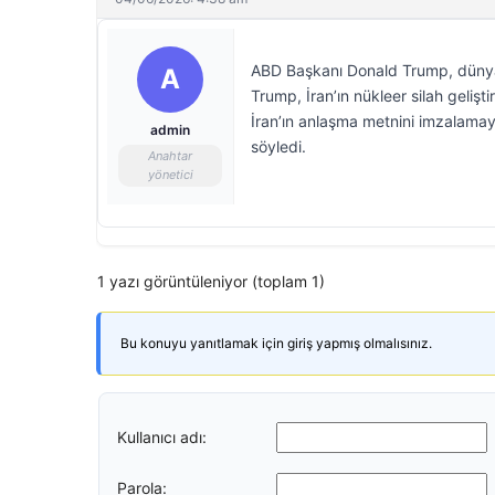
ABD Başkanı Donald Trump, dünyanın
A
Trump, İran’ın nükleer silah geli
İran’ın anlaşma metnini imzalama
admin
söyledi.
Anahtar
yönetici
1 yazı görüntüleniyor (toplam 1)
Bu konuyu yanıtlamak için giriş yapmış olmalısınız.
Kullanıcı adı:
Parola: