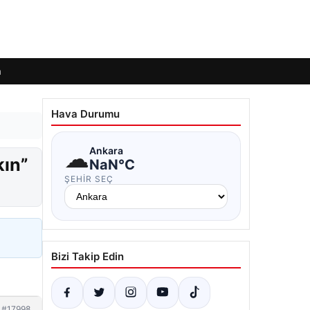
m
Hava Durumu
☁
Ankara
kın”
NaN°C
ŞEHIR SEÇ
Bizi Takip Edin
#17998