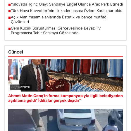
Yalova’da İlginç Olay: Sandalye Engel Olunca Araç Park Etmedi
■
Türk Hava Kuvvetleri’nin ilk kadın paşası Özlem Karapınar oldu
■
Açık Alan Yaşam alanlarında Estetik ve bahçe mutfağı
■
Çözümleri
Cem Küçük Soruşturması Çerçevesinde Beyaz TV
■
Programcısı Tahir Sarıkaya Gözaltında
Güncel
06/08/2026
Ahmet Metin Genç’in forma kampanyasıyla ilgili belediyeden
açıklama geldi” İddialar gerçek dışıdır”