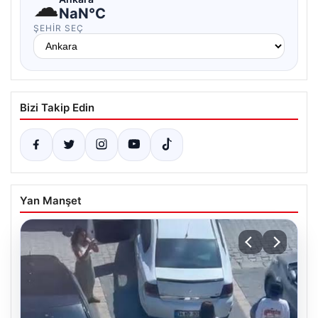
☁
NaN°C
ŞEHIR SEÇ
Bizi Takip Edin
Yan Manşet