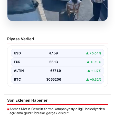
05.08.2026
Yalova’da İlginç Olay: Sandalye Engel
Piyasa Verileri
Olunca Araç Park Etmedi
Yalova'nın Adnan Menderes Mahallesi Ufuk Sokak'ında
gerçekleşen bu ilginç olay, bölge sakinlerinin ve
USD
47.59
▲ +0.04%
çevredekilerin…
EUR
55.13
▲ +0.19%
ALTIN
6571.9
▲ +1.17%
BTC
3065206
▲ +0.32%
Son Eklenen Haberler
Ahmet Metin Genç’in forma kampanyasıyla ilgili belediyeden
■
açıklama geldi” İddialar gerçek dışıdır”