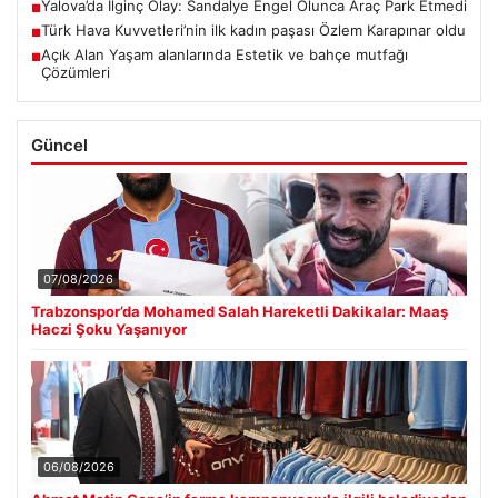
Yalova’da İlginç Olay: Sandalye Engel Olunca Araç Park Etmedi
■
Türk Hava Kuvvetleri’nin ilk kadın paşası Özlem Karapınar oldu
■
Açık Alan Yaşam alanlarında Estetik ve bahçe mutfağı
■
Çözümleri
Güncel
07/08/2026
Trabzonspor’da Mohamed Salah Hareketli Dakikalar: Maaş
Haczi Şoku Yaşanıyor
06/08/2026