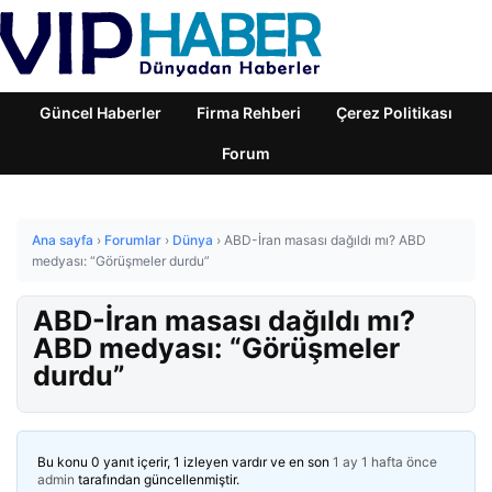
Güncel Haberler
Firma Rehberi
Çerez Politikası
Forum
Ana sayfa
›
Forumlar
›
Dünya
›
ABD-İran masası dağıldı mı? ABD
medyası: “Görüşmeler durdu”
ABD-İran masası dağıldı mı?
ABD medyası: “Görüşmeler
durdu”
Bu konu 0 yanıt içerir, 1 izleyen vardır ve en son
1 ay 1 hafta önce
admin
tarafından güncellenmiştir.