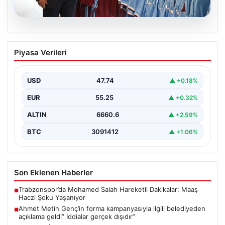
06.08.2026
Ahmet Metin Genç’in forma
Piyasa Verileri
kampanyasıyla ilgili belediyeden
açıklama geldi” İddialar gerçek dışıdır”
USD
47.74
▲ +0.18%
EUR
55.25
▲ +0.32%
ALTIN
6660.6
▲ +2.59%
BTC
3091412
▲ +1.06%
Son Eklenen Haberler
Trabzonspor’da Mohamed Salah Hareketli Dakikalar: Maaş
■
Haczi Şoku Yaşanıyor
Ahmet Metin Genç’in forma kampanyasıyla ilgili belediyeden
■
açıklama geldi” İddialar gerçek dışıdır”