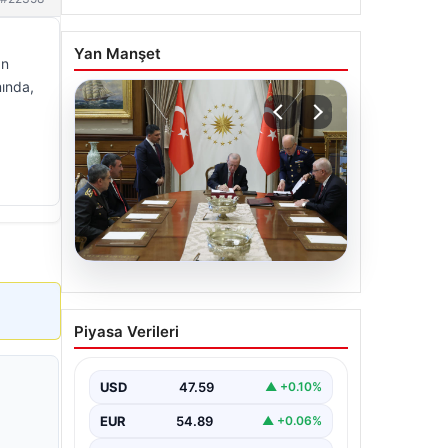
Yan Manşet
an
mında,
05.08.2026
Türk Hava Kuvvetleri’nin
Piyasa Verileri
ilk kadın paşası Özlem
Karapınar oldu
USD
47.59
▲ +0.10%
EUR
54.89
▲ +0.06%