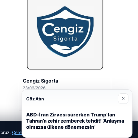
Cengiz Sigorta
23/06/2026
×
Göz Atın
ABD-İran Zirvesi sürerken Trump’tan
Tahran’a zehir zemberek tehdit! ‘Anlaşma
olmazsa ülkene dönemezsin’
ıyoruz.
Çerez Politikamız
Reddet
Kabul Et