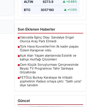
ALTIN
6273.9
▲ +0.68%
BTC
3057180
▲ +1.13%
Son Eklenen Haberler
Yalova’da İlginç Olay: Sandalye Engel
■
Olunca Araç Park Etmedi
Türk Hava Kuvvetleri’nin ilk kadın paşası
■
Özlem Karapınar oldu
Açık Alan Yaşam alanlarında Estetik ve
■
bahçe mutfağı Çözümleri
Cem Küçük Soruşturması Çerçevesinde
■
Beyaz TV Programcısı Tahir Sarıkaya
Gözaltında
FETÖ’cü Burkay Karatepe ile irtibatlı
■
şüphelinin ifadesi ortaya çıktı: “Salih usta”
diye tanıdım
Güncel