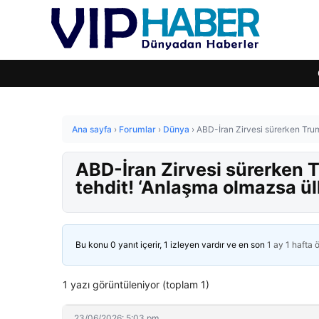
Ana sayfa
›
Forumlar
›
Dünya
›
ABD-İran Zirvesi sürerken Tru
ABD-İran Zirvesi sürerken 
tehdit! ‘Anlaşma olmazsa ü
Bu konu 0 yanıt içerir, 1 izleyen vardır ve en son
1 ay 1 hafta 
1 yazı görüntüleniyor (toplam 1)
23/06/2026: 5:03 pm