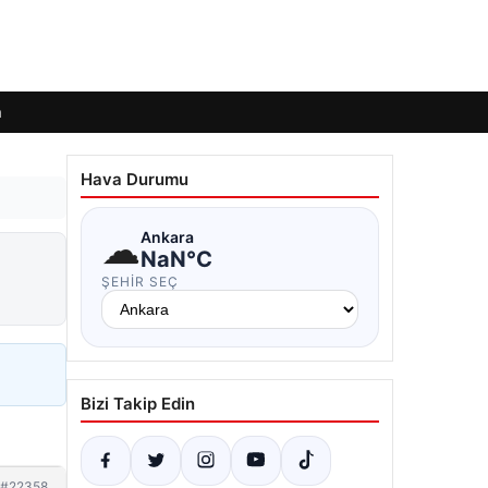
m
Hava Durumu
☁
Ankara
NaN°C
ŞEHIR SEÇ
Bizi Takip Edin
#22358