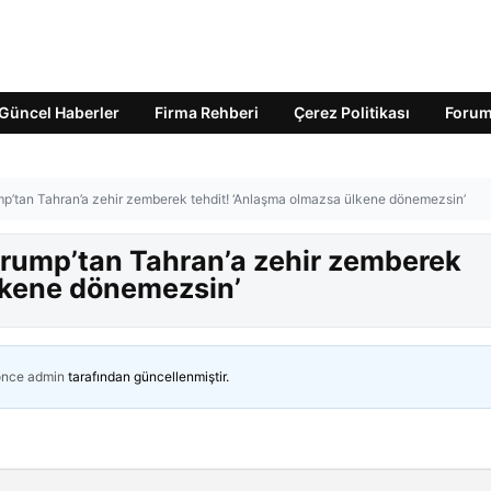
Güncel Haberler
Firma Rehberi
Çerez Politikası
Foru
mp’tan Tahran’a zehir zemberek tehdit! ‘Anlaşma olmazsa ülkene dönemezsin’
Trump’tan Tahran’a zehir zemberek
lkene dönemezsin’
önce
admin
tarafından güncellenmiştir.