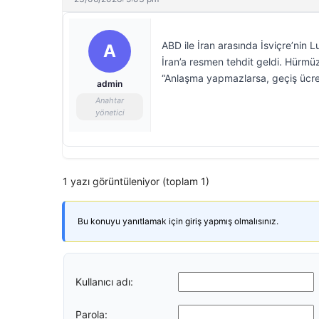
ABD ile İran arasında İsviçre’ni
A
İran’a resmen tehdit geldi. Hürmü
“Anlaşma yapmazlarsa, geçiş ücret
admin
Anahtar
yönetici
1 yazı görüntüleniyor (toplam 1)
Bu konuyu yanıtlamak için giriş yapmış olmalısınız.
Kullanıcı adı:
Parola: