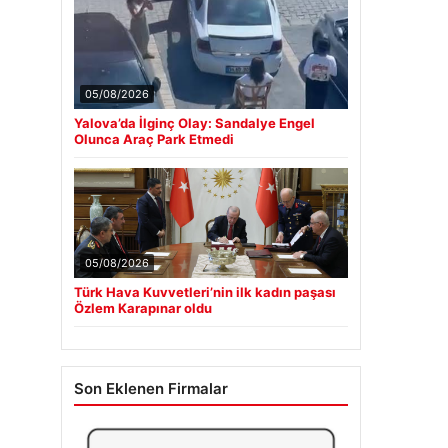
05/08/2026
Yalova’da İlginç Olay: Sandalye Engel
Olunca Araç Park Etmedi
05/08/2026
Türk Hava Kuvvetleri’nin ilk kadın paşası
Özlem Karapınar oldu
Son Eklenen Firmalar