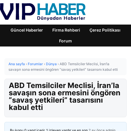
Güncel Haberler
Firma Rehberi
Çerez Politikası
Forum
Ana sayfa
›
Forumlar
›
Dünya
›
ABD Temsilciler Meclisi, İran’la
savaşın sona ermesini öngören “savaş yetkileri” tasarısını kabul etti
ABD Temsilciler Meclisi, İran’la
savaşın sona ermesini öngören
“savaş yetkileri” tasarısını
kabul etti
Bu konu 0 yanıt içerir, 1 izleyen vardır ve en son
2 ay önce
admin