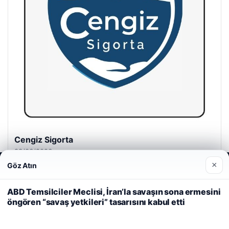
Cengiz Sigorta
23/06/2026
×
Göz Atın
Web sitemizi nasıl kullandığınızı daha iyi anlayabilmek,
deneyiminizi kişiselleştirmek ve geliştirmek amacıyla çerezler
kullanıyoruz.
Çerez Politikamız
ABD Temsilciler Meclisi, İran’la savaşın sona ermesini
öngören “savaş yetkileri” tasarısını kabul etti
Reddet
Kabul Et