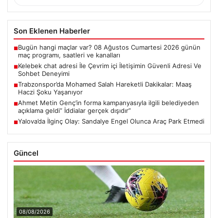
Son Eklenen Haberler
Bugün hangi maçlar var? 08 Ağustos Cumartesi 2026 günün
■
maç programı, saatleri ve kanalları
Kelebek chat adresi İle Çevrim içi İletişimin Güvenli Adresi Ve
■
Sohbet Deneyimi
Trabzonspor’da Mohamed Salah Hareketli Dakikalar: Maaş
■
Haczi Şoku Yaşanıyor
Ahmet Metin Genç’in forma kampanyasıyla ilgili belediyeden
■
açıklama geldi” İddialar gerçek dışıdır”
Yalova’da İlginç Olay: Sandalye Engel Olunca Araç Park Etmedi
■
Güncel
08/08/2026