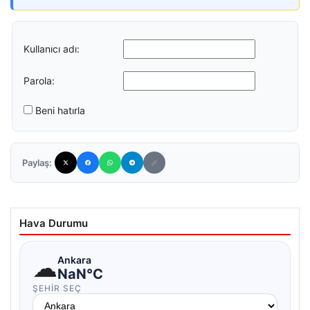
Kullanıcı adı:
Parola:
Beni hatırla
Paylaş:
Hava Durumu
☁
Ankara
NaN°C
ŞEHIR SEÇ