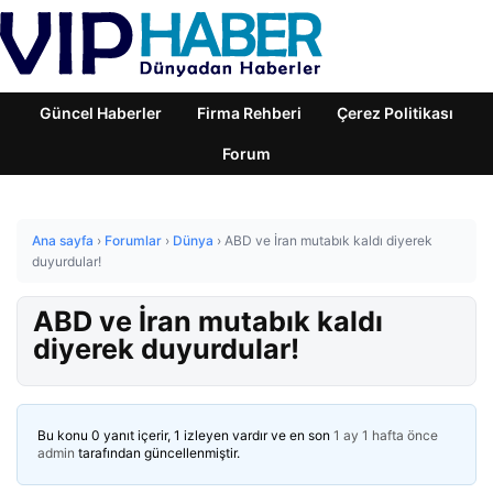
Güncel Haberler
Firma Rehberi
Çerez Politikası
Forum
Ana sayfa
›
Forumlar
›
Dünya
›
ABD ve İran mutabık kaldı diyerek
duyurdular!
ABD ve İran mutabık kaldı
diyerek duyurdular!
Bu konu 0 yanıt içerir, 1 izleyen vardır ve en son
1 ay 1 hafta önce
admin
tarafından güncellenmiştir.