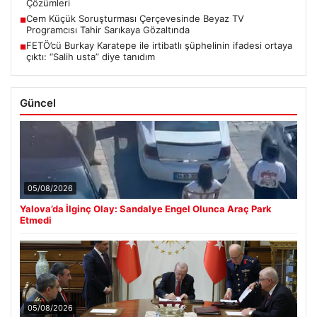
Çözümleri
Cem Küçük Soruşturması Çerçevesinde Beyaz TV
■
Programcısı Tahir Sarıkaya Gözaltında
FETÖ’cü Burkay Karatepe ile irtibatlı şüphelinin ifadesi ortaya
■
çıktı: “Salih usta” diye tanıdım
Güncel
05/08/2026
Yalova’da İlginç Olay: Sandalye Engel Olunca Araç Park
Etmedi
05/08/2026