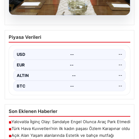
05.08.2026
Türk Hava Kuvvetleri’nin ilk kadın
Piyasa Verileri
paşası Özlem Karapınar oldu
USD
--
--
EUR
--
--
ALTIN
--
--
BTC
--
--
Son Eklenen Haberler
Yalova’da İlginç Olay: Sandalye Engel Olunca Araç Park Etmedi
■
Türk Hava Kuvvetleri’nin ilk kadın paşası Özlem Karapınar oldu
■
Açık Alan Yaşam alanlarında Estetik ve bahçe mutfağı
■