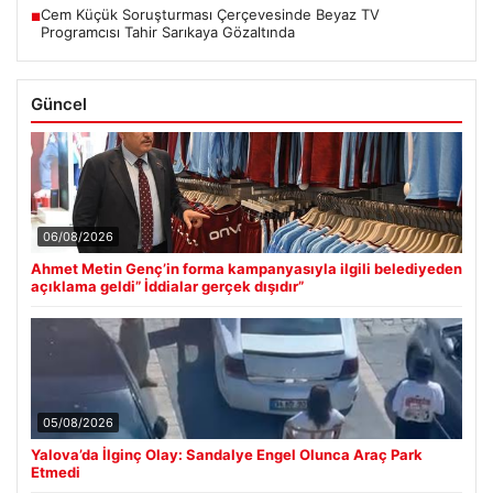
Cem Küçük Soruşturması Çerçevesinde Beyaz TV
■
Programcısı Tahir Sarıkaya Gözaltında
Güncel
06/08/2026
Ahmet Metin Genç’in forma kampanyasıyla ilgili belediyeden
açıklama geldi” İddialar gerçek dışıdır”
05/08/2026
Yalova’da İlginç Olay: Sandalye Engel Olunca Araç Park
Etmedi