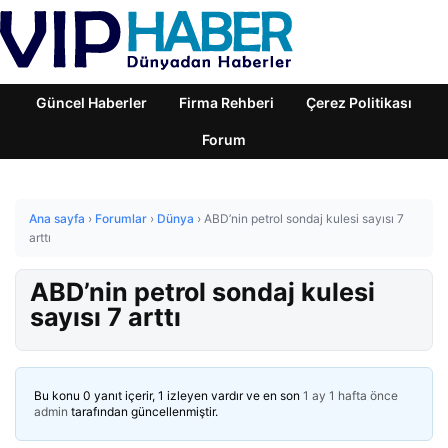
Güncel Haberler
Firma Rehberi
Çerez Politikası
Forum
Ana sayfa
›
Forumlar
›
Dünya
›
ABD’nin petrol sondaj kulesi sayısı 7
arttı
ABD’nin petrol sondaj kulesi
sayısı 7 arttı
Bu konu 0 yanıt içerir, 1 izleyen vardır ve en son
1 ay 1 hafta önce
admin
tarafından güncellenmiştir.