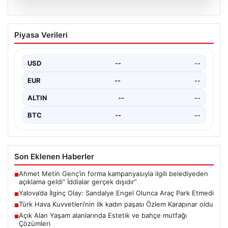
05.08.2026
Yalova’da İlginç Olay: Sandalye Engel
Piyasa Verileri
Olunca Araç Park Etmedi
Yalova'nın Adnan Menderes Mahallesi Ufuk Sokak'ında
gerçekleşen bu ilginç olay, bölge sakinlerinin ve
USD
--
--
çevredekilerin…
EUR
--
--
ALTIN
--
--
BTC
--
--
Son Eklenen Haberler
Ahmet Metin Genç’in forma kampanyasıyla ilgili belediyeden
■
açıklama geldi” İddialar gerçek dışıdır”
Yalova’da İlginç Olay: Sandalye Engel Olunca Araç Park Etmedi
■
Türk Hava Kuvvetleri’nin ilk kadın paşası Özlem Karapınar oldu
■
Açık Alan Yaşam alanlarında Estetik ve bahçe mutfağı
■
Çözümleri