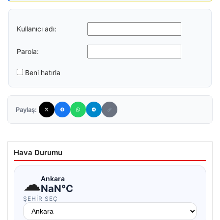
Kullanıcı adı:
Parola:
Beni hatırla
Paylaş:
Hava Durumu
☁
Ankara
NaN°C
ŞEHIR SEÇ