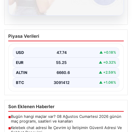
08.08.2026
Kelebek chat adresi İle Çevrim içi
Piyasa Verileri
İletişimin Güvenli Adresi Ve Sohbet
Deneyimi
USD
47.74
▲ +0.18%
Sanal çağında bireylerin seviyeli bir tarzda bağlantı
kurması kritik bir önem taşımaktadır. Güncel olarak…
EUR
55.25
▲ +0.32%
ALTIN
6660.6
▲ +2.59%
BTC
3091412
▲ +1.06%
Son Eklenen Haberler
Bugün hangi maçlar var? 08 Ağustos Cumartesi 2026 günün
■
maç programı, saatleri ve kanalları
Kelebek chat adresi İle Çevrim içi İletişimin Güvenli Adresi Ve
■