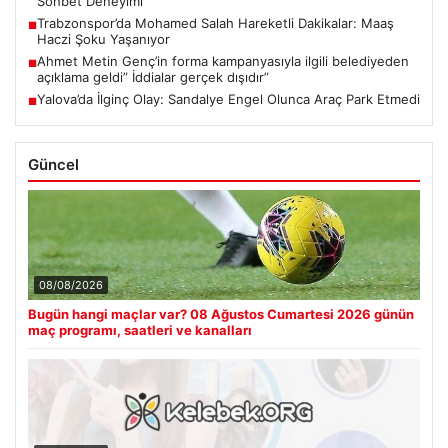
Sohbet Deneyimi
Trabzonspor’da Mohamed Salah Hareketli Dakikalar: Maaş
■
Haczi Şoku Yaşanıyor
Ahmet Metin Genç’in forma kampanyasıyla ilgili belediyeden
■
açıklama geldi” İddialar gerçek dışıdır”
Yalova’da İlginç Olay: Sandalye Engel Olunca Araç Park Etmedi
■
Güncel
08/08/2026
Bugün hangi maçlar var? 08 Ağustos Cumartesi 2026 günün
maç programı, saatleri ve kanalları