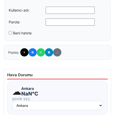
Kullanıcı adı:
Parola:
Beni hatırla
Paylaş:
Hava Durumu
☁
Ankara
NaN°C
ŞEHIR SEÇ