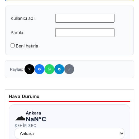
Kullanıcı adı:
Parola:
Beni hatırla
Paylaş:
Hava Durumu
☁
Ankara
NaN°C
ŞEHIR SEÇ