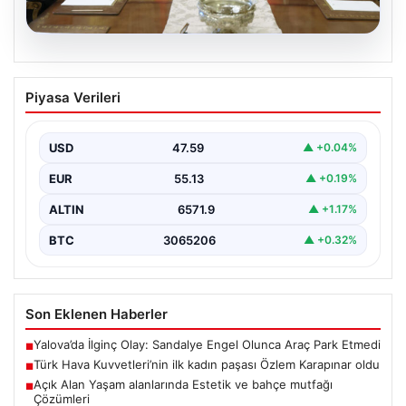
05.08.2026
Türk Hava Kuvvetleri’nin ilk kadın
Piyasa Verileri
paşası Özlem Karapınar oldu
USD
47.59
▲ +0.04%
EUR
55.13
▲ +0.19%
ALTIN
6571.9
▲ +1.17%
BTC
3065206
▲ +0.32%
Son Eklenen Haberler
Yalova’da İlginç Olay: Sandalye Engel Olunca Araç Park Etmedi
■
Türk Hava Kuvvetleri’nin ilk kadın paşası Özlem Karapınar oldu
■
Açık Alan Yaşam alanlarında Estetik ve bahçe mutfağı
■
Çözümleri