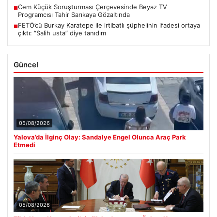
Cem Küçük Soruşturması Çerçevesinde Beyaz TV
■
Programcısı Tahir Sarıkaya Gözaltında
FETÖ’cü Burkay Karatepe ile irtibatlı şüphelinin ifadesi ortaya
■
çıktı: “Salih usta” diye tanıdım
Güncel
05/08/2026
Yalova’da İlginç Olay: Sandalye Engel Olunca Araç Park
Etmedi
05/08/2026