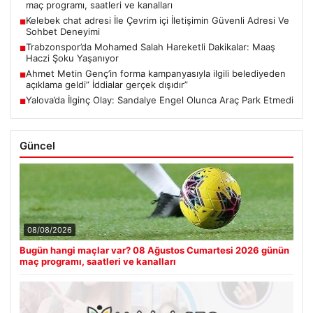
maç programı, saatleri ve kanalları
Kelebek chat adresi İle Çevrim içi İletişimin Güvenli Adresi Ve
■
Sohbet Deneyimi
Trabzonspor’da Mohamed Salah Hareketli Dakikalar: Maaş
■
Haczi Şoku Yaşanıyor
Ahmet Metin Genç’in forma kampanyasıyla ilgili belediyeden
■
açıklama geldi” İddialar gerçek dışıdır”
Yalova’da İlginç Olay: Sandalye Engel Olunca Araç Park Etmedi
■
Güncel
08/08/2026
Bugün hangi maçlar var? 08 Ağustos Cumartesi 2026 günün
maç programı, saatleri ve kanalları