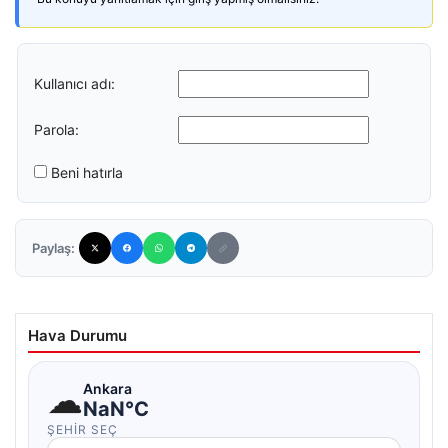
Kullanıcı adı:
Parola:
Beni hatırla
Paylaş:
Hava Durumu
☁
Ankara
NaN°C
ŞEHIR SEÇ