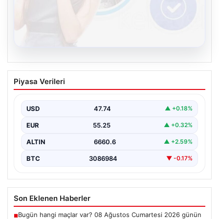
08.08.2026
Kelebek chat adresi İle Çevrim içi
Piyasa Verileri
İletişimin Güvenli Adresi Ve Sohbet
Deneyimi
USD
47.74
▲ +0.18%
Sanal çağında bireylerin seviyeli bir tarzda bağlantı
kurması kritik bir önem taşımaktadır. Güncel olarak…
EUR
55.25
▲ +0.32%
ALTIN
6660.6
▲ +2.59%
BTC
3086984
▼ -0.17%
Son Eklenen Haberler
Bugün hangi maçlar var? 08 Ağustos Cumartesi 2026 günün
■