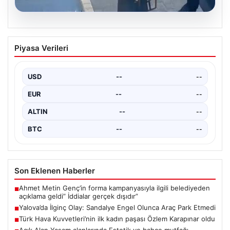
05.08.2026
Yalova’da İlginç Olay: Sandalye Engel
Piyasa Verileri
Olunca Araç Park Etmedi
Yalova'nın Adnan Menderes Mahallesi Ufuk Sokak'ında
gerçekleşen bu ilginç olay, bölge sakinlerinin ve
USD
--
--
çevredekilerin…
EUR
--
--
ALTIN
--
--
BTC
--
--
Son Eklenen Haberler
Ahmet Metin Genç’in forma kampanyasıyla ilgili belediyeden
■
açıklama geldi” İddialar gerçek dışıdır”
Yalova’da İlginç Olay: Sandalye Engel Olunca Araç Park Etmedi
■
Türk Hava Kuvvetleri’nin ilk kadın paşası Özlem Karapınar oldu
■