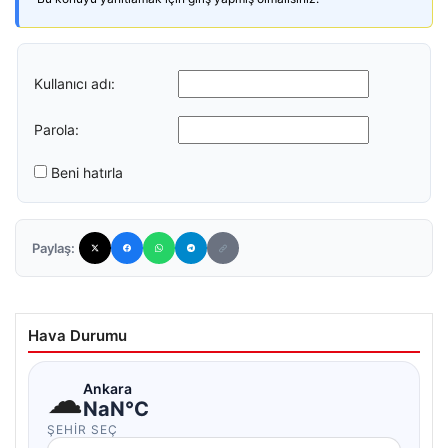
Kullanıcı adı:
Parola:
Beni hatırla
Paylaş:
Hava Durumu
☁
Ankara
NaN°C
ŞEHIR SEÇ