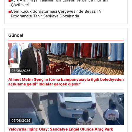
Açık Alan Yaşam alanlarında Estetik ve bahçe mutfağı
■
Çözümleri
Cem Küçük Soruşturması Çerçevesinde Beyaz TV
■
Programcısı Tahir Sarıkaya Gözaltında
Güncel
06/08/2026
Ahmet Metin Genç’in forma kampanyasıyla ilgili belediyeden
açıklama geldi” İddialar gerçek dışıdır”
05/08/2026
Yalova’da İlginç Olay: Sandalye Engel Olunca Araç Park