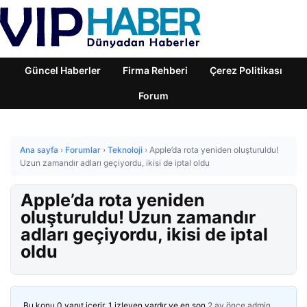
Güncel Haberler
Firma Rehberi
Çerez Politikası
Forum
Ana sayfa
›
Forumlar
›
Teknoloji
›
Apple’da rota yeniden oluşturuldu!
Uzun zamandır adları geçiyordu, ikisi de iptal oldu
Apple’da rota yeniden
oluşturuldu! Uzun zamandır
adları geçiyordu, ikisi de iptal
oldu
Bu konu 0 yanıt içerir, 1 izleyen vardır ve en son
2 ay önce
admin