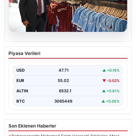
06.08.2026
Ahmet Metin Genç’in forma
Piyasa Verileri
kampanyasıyla ilgili belediyeden
açıklama geldi” İddialar gerçek dışıdır”
USD
47.71
▲ +0.16%
EUR
55.02
▼ -0.02%
ALTIN
6532.1
▲ +0.61%
BTC
3065449
▲ +0.05%
Son Eklenen Haberler