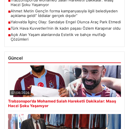
Trabzonspor’da Mohamed Salah Hareketli Dakikalar: Maaş
■
Haczi Şoku Yaşanıyor
Ahmet Metin Genç’in forma kampanyasıyla ilgili belediyeden
■
açıklama geldi” İddialar gerçek dışıdır”
Yalova’da İlginç Olay: Sandalye Engel Olunca Araç Park Etmedi
■
Türk Hava Kuvvetleri’nin ilk kadın paşası Özlem Karapınar oldu
■
Açık Alan Yaşam alanlarında Estetik ve bahçe mutfağı
■
Çözümleri
Güncel
07/08/2026
Trabzonspor’da Mohamed Salah Hareketli Dakikalar: Maaş
Haczi Şoku Yaşanıyor