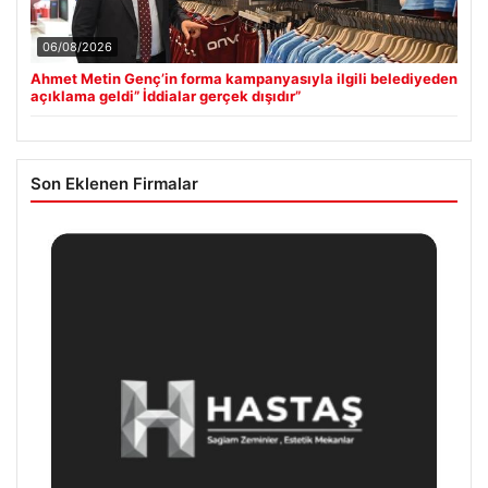
06/08/2026
Ahmet Metin Genç’in forma kampanyasıyla ilgili belediyeden
açıklama geldi” İddialar gerçek dışıdır”
Son Eklenen Firmalar