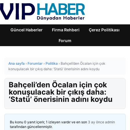
Güncel Haberler
Firma Rehberi
Çerez Politikası
Forum
Ana sayfa
›
Forumlar
›
Politika
›
Bahçeli’den Öcalan için çok
konuşulacak bir çıkış daha: ‘Statü’ önerisinin adını koydu
Bahçeli’den Öcalan için çok
konuşulacak bir çıkış daha:
‘Statü’ önerisinin adını koydu
Bu konu 0 yanıt içerir, 1 izleyen vardır ve en son
3 ay önce
admin
tarafından güncellenmiştir.