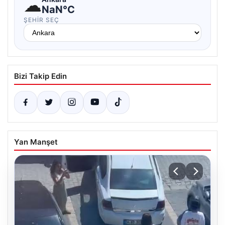
☁
NaN°C
ŞEHIR SEÇ
Bizi Takip Edin
Yan Manşet