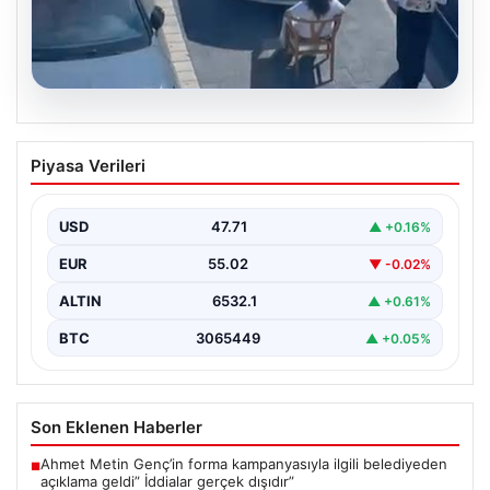
05.08.2026
Yalova’da İlginç Olay: Sandalye Engel
Piyasa Verileri
Olunca Araç Park Etmedi
Yalova'nın Adnan Menderes Mahallesi Ufuk Sokak'ında
gerçekleşen bu ilginç olay, bölge sakinlerinin ve
USD
47.71
▲ +0.16%
çevredekilerin…
EUR
55.02
▼ -0.02%
ALTIN
6532.1
▲ +0.61%
BTC
3065449
▲ +0.05%
Son Eklenen Haberler
Ahmet Metin Genç’in forma kampanyasıyla ilgili belediyeden
■
açıklama geldi” İddialar gerçek dışıdır”