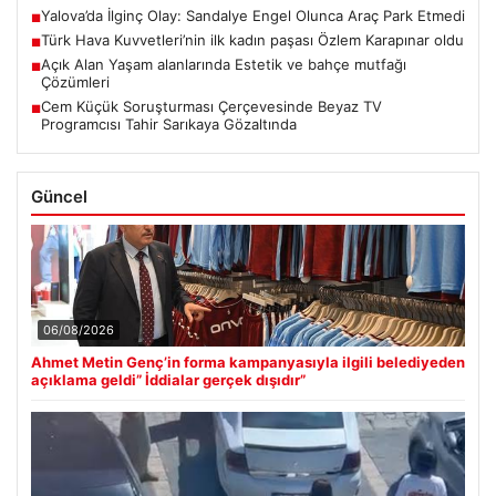
Yalova’da İlginç Olay: Sandalye Engel Olunca Araç Park Etmedi
■
Türk Hava Kuvvetleri’nin ilk kadın paşası Özlem Karapınar oldu
■
Açık Alan Yaşam alanlarında Estetik ve bahçe mutfağı
■
Çözümleri
Cem Küçük Soruşturması Çerçevesinde Beyaz TV
■
Programcısı Tahir Sarıkaya Gözaltında
Güncel
06/08/2026
Ahmet Metin Genç’in forma kampanyasıyla ilgili belediyeden
açıklama geldi” İddialar gerçek dışıdır”