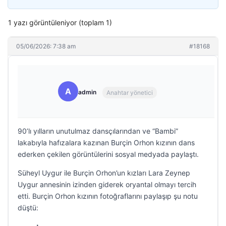
1 yazı görüntüleniyor (toplam 1)
05/06/2026: 7:38 am
#18168
A
admin
Anahtar yönetici
90’lı yılların unutulmaz dansçılarından ve “Bambi”
lakabıyla hafızalara kazınan Burçin Orhon kızının dans
ederken çekilen görüntülerini sosyal medyada paylaştı.
Süheyl Uygur ile Burçin Orhon’un kızları Lara Zeynep
Uygur annesinin izinden giderek oryantal olmayı tercih
etti. Burçin Orhon kızının fotoğraflarını paylaşıp şu notu
düştü: