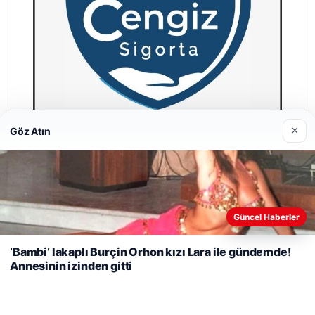
×
Göz Atın
Hastaş Beton
26/05/2026
Web sitemizi nasıl kullandığınızı daha iyi anlayabilmek,
Güncel Haberler
deneyiminizi kişiselleştirmek ve geliştirmek amacıyla çerezler
kullanıyoruz.
Çerez Politikamız
‘Bambi’ lakaplı Burçin Orhon kızı Lara ile gündemde!
Annesinin izinden gitti
Reddet
Kabul Et
© 2026 Vip Haber – Güncel Haberler