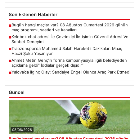
Son Eklenen Haberler
Bugün hangi maçlar var? 08 Ağustos Cumartesi 2026 günün
■
maç programı, saatleri ve kanalları
Kelebek chat adresi İle Çevrim içi İletişimin Güvenli Adresi Ve
■
Sohbet Deneyimi
Trabzonspor’da Mohamed Salah Hareketli Dakikalar: Maaş
■
Haczi Şoku Yaşanıyor
Ahmet Metin Genç’in forma kampanyasıyla ilgili belediyeden
■
açıklama geldi” İddialar gerçek dışıdır”
Yalova’da İlginç Olay: Sandalye Engel Olunca Araç Park Etmedi
■
Güncel
08/08/2026
Bugün hangi maçlar var? 08 Ağustos Cumartesi 2026 günün