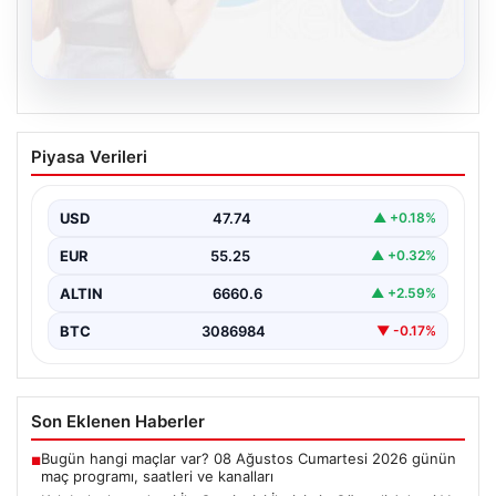
08.08.2026
Kelebek chat adresi İle Çevrim içi
Piyasa Verileri
İletişimin Güvenli Adresi Ve Sohbet
Deneyimi
USD
47.74
▲ +0.18%
Sanal çağında bireylerin seviyeli bir tarzda bağlantı
kurması kritik bir önem taşımaktadır. Güncel olarak…
EUR
55.25
▲ +0.32%
ALTIN
6660.6
▲ +2.59%
BTC
3086984
▼ -0.17%
Son Eklenen Haberler
Bugün hangi maçlar var? 08 Ağustos Cumartesi 2026 günün
■
maç programı, saatleri ve kanalları