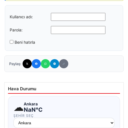
Kullanıcı adı:
Parola:
Beni hatırla
Paylaş:
Hava Durumu
☁
Ankara
NaN°C
ŞEHIR SEÇ