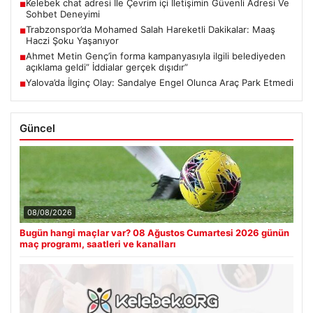
Kelebek chat adresi İle Çevrim içi İletişimin Güvenli Adresi Ve
■
Sohbet Deneyimi
Trabzonspor’da Mohamed Salah Hareketli Dakikalar: Maaş
■
Haczi Şoku Yaşanıyor
Ahmet Metin Genç’in forma kampanyasıyla ilgili belediyeden
■
açıklama geldi” İddialar gerçek dışıdır”
Yalova’da İlginç Olay: Sandalye Engel Olunca Araç Park Etmedi
■
Güncel
08/08/2026
Bugün hangi maçlar var? 08 Ağustos Cumartesi 2026 günün
maç programı, saatleri ve kanalları