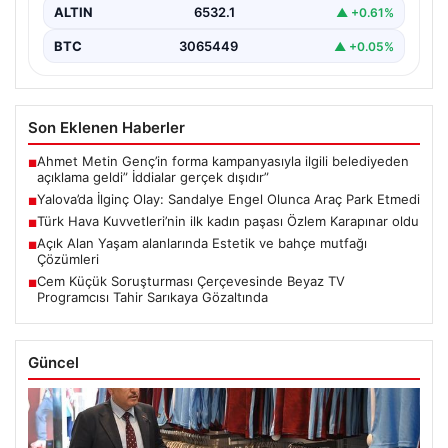
ALTIN
6532.1
▲ +0.61%
BTC
3065449
▲ +0.05%
Son Eklenen Haberler
Ahmet Metin Genç’in forma kampanyasıyla ilgili belediyeden
■
açıklama geldi” İddialar gerçek dışıdır”
Yalova’da İlginç Olay: Sandalye Engel Olunca Araç Park Etmedi
■
Türk Hava Kuvvetleri’nin ilk kadın paşası Özlem Karapınar oldu
■
Açık Alan Yaşam alanlarında Estetik ve bahçe mutfağı
■
Çözümleri
Cem Küçük Soruşturması Çerçevesinde Beyaz TV
■
Programcısı Tahir Sarıkaya Gözaltında
Güncel