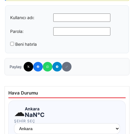
Kullanıcı adı:
Parola:
Beni hatırla
Paylaş:
Hava Durumu
☁
Ankara
NaN°C
ŞEHIR SEÇ