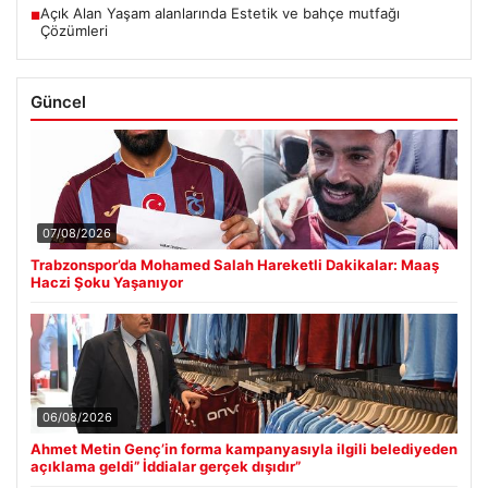
Açık Alan Yaşam alanlarında Estetik ve bahçe mutfağı
■
Çözümleri
Güncel
07/08/2026
Trabzonspor’da Mohamed Salah Hareketli Dakikalar: Maaş
Haczi Şoku Yaşanıyor
06/08/2026
Ahmet Metin Genç’in forma kampanyasıyla ilgili belediyeden
açıklama geldi” İddialar gerçek dışıdır”