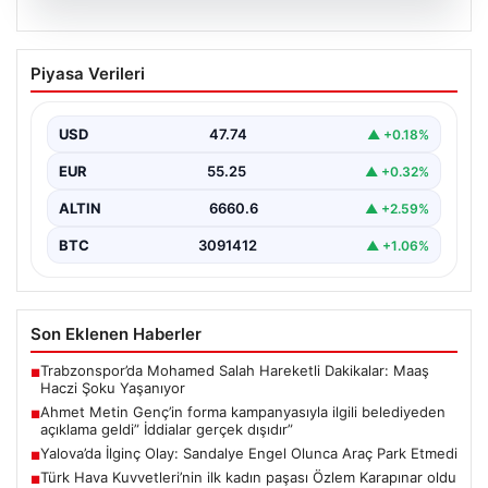
06.08.2026
Ahmet Metin Genç’in forma
Piyasa Verileri
kampanyasıyla ilgili belediyeden
açıklama geldi” İddialar gerçek dışıdır”
USD
47.74
▲ +0.18%
EUR
55.25
▲ +0.32%
ALTIN
6660.6
▲ +2.59%
BTC
3091412
▲ +1.06%
Son Eklenen Haberler
Trabzonspor’da Mohamed Salah Hareketli Dakikalar: Maaş
■
Haczi Şoku Yaşanıyor
Ahmet Metin Genç’in forma kampanyasıyla ilgili belediyeden
■
açıklama geldi” İddialar gerçek dışıdır”
Yalova’da İlginç Olay: Sandalye Engel Olunca Araç Park Etmedi
■
Türk Hava Kuvvetleri’nin ilk kadın paşası Özlem Karapınar oldu
■