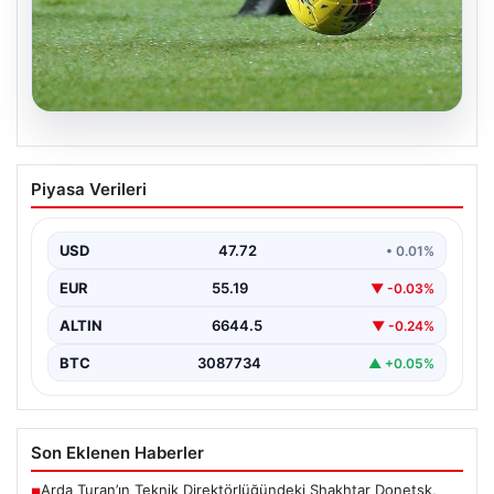
08.08.2026
Bugün hangi maçlar var? 08 Ağustos
Piyasa Verileri
Cumartesi 2026 günün maç programı,
saatleri ve kanalları
USD
47.72
• 0.01%
EUR
55.19
▼ -0.03%
ALTIN
6644.5
▼ -0.24%
BTC
3087734
▲ +0.05%
Son Eklenen Haberler
Arda Turan’ın Teknik Direktörlüğündeki Shakhtar Donetsk,
■