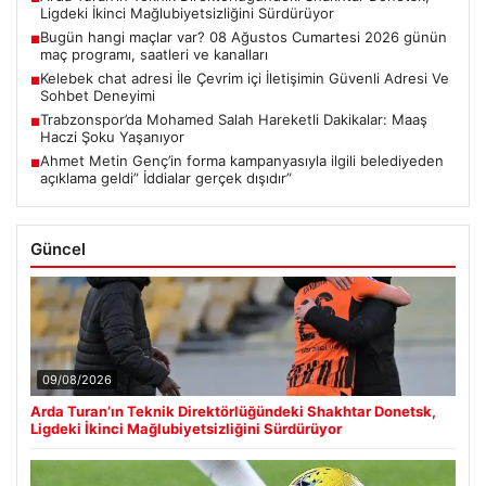
Ligdeki İkinci Mağlubiyetsizliğini Sürdürüyor
Bugün hangi maçlar var? 08 Ağustos Cumartesi 2026 günün
■
maç programı, saatleri ve kanalları
Kelebek chat adresi İle Çevrim içi İletişimin Güvenli Adresi Ve
■
Sohbet Deneyimi
Trabzonspor’da Mohamed Salah Hareketli Dakikalar: Maaş
■
Haczi Şoku Yaşanıyor
Ahmet Metin Genç’in forma kampanyasıyla ilgili belediyeden
■
açıklama geldi” İddialar gerçek dışıdır”
Güncel
09/08/2026
Arda Turan’ın Teknik Direktörlüğündeki Shakhtar Donetsk,
Ligdeki İkinci Mağlubiyetsizliğini Sürdürüyor