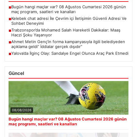
Bugün hangi maçlar var? 08 Ağustos Cumartesi 2026 günün
■
maç programı, saatleri ve kanalları
Kelebek chat adresi İle Çevrim içi İletişimin Güvenli Adresi Ve
■
Sohbet Deneyimi
Trabzonspor’da Mohamed Salah Hareketli Dakikalar: Maaş
■
Haczi Şoku Yaşanıyor
Ahmet Metin Genç’in forma kampanyasıyla ilgili belediyeden
■
açıklama geldi” İddialar gerçek dışıdır”
Yalova’da İlginç Olay: Sandalye Engel Olunca Araç Park Etmedi
■
Güncel
08/08/2026
Bugün hangi maçlar var? 08 Ağustos Cumartesi 2026 günün
maç programı, saatleri ve kanalları