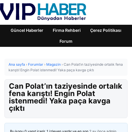
Güncel Haberler
Firma Rehberi
Çerez Politikası
Forum
Ana sayfa
›
Forumlar
›
Magazin
›
Can Polat’ın taziyesinde ortalık fena
karıştı! Engin Polat istenmedi! Yaka paça kavga çıktı
Can Polat’ın taziyesinde ortalık
fena karıştı! Engin Polat
istenmedi! Yaka paça kavga
çıktı
Bu konu 0 yanıt içerir, 1 izleyen vardır ve en son
2 ay önce
admin