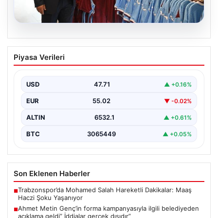
06.08.2026
Ahmet Metin Genç’in forma
Piyasa Verileri
kampanyasıyla ilgili belediyeden
açıklama geldi” İddialar gerçek dışıdır”
USD
47.71
▲ +0.16%
EUR
55.02
▼ -0.02%
ALTIN
6532.1
▲ +0.61%
BTC
3065449
▲ +0.05%
Son Eklenen Haberler
Trabzonspor’da Mohamed Salah Hareketli Dakikalar: Maaş
■
Haczi Şoku Yaşanıyor
Ahmet Metin Genç’in forma kampanyasıyla ilgili belediyeden
■
açıklama geldi” İddialar gerçek dışıdır”