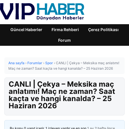
Güncel Haberler
Firma Rehberi
Çerez Politikası
Forum
Ana sayfa
›
Forumlar
›
Spor
›
CANLI | Çekya – Meksika maç anlatımı!
Maç ne zaman? Saat kaçta ve hangi kanalda? – 25 Haziran 2026
CANLI | Çekya – Meksika maç
anlatımı! Maç ne zaman? Saat
kaçta ve hangi kanalda? – 25
Haziran 2026
Bu konu 0 yanıt içerir, 1 izleyen vardır ve en son
1 ay 2 hafta önce